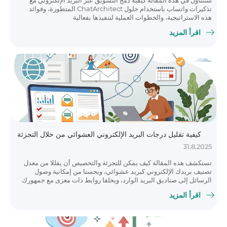
سنتناول في هذه المقالة كيفية دمج التسويق عبر البريد الإلكتروني مع
تذكيرات واتساب باستخدام حلول ChatArchitect المتطورة، وفوائد
هذه الاستراتيجية، والخطوات العملية لتنفيذها بفعالية
اقرأ المزيد
كيفية تقليل درجات البريد الإلكتروني العشوائي من خلال التجزئة
31.8.2025
تستكشف هذه المقالة كيف يمكن للتجزئة والتخصيص أن يقللا من معدل
تصنيف بريدك الإلكتروني كبريد عشوائي، ويحسنا من إمكانية وصول
الرسائل إلى صناديق البريد الوارد، ويخلقا روابط ذات مغزى مع جمهورك
اقرأ المزيد