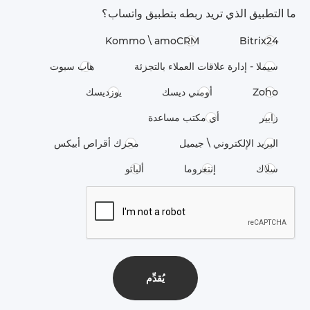
ما التطبيق الذي تريد ربطه بتطبيق واتساب؟
Kommo \​ amoCRM
Bitrix24
سيملا - إدارة علاقات العملاء بالتجزئة
هاب سبوت
Zoho
أومني ديسك
يوزديسك
زابير
أي مكتب مساعدة
البريد الإلكتروني \ جيميل
محرك أقراص أبيكس
سلاك
إنتغروما
ألباتو