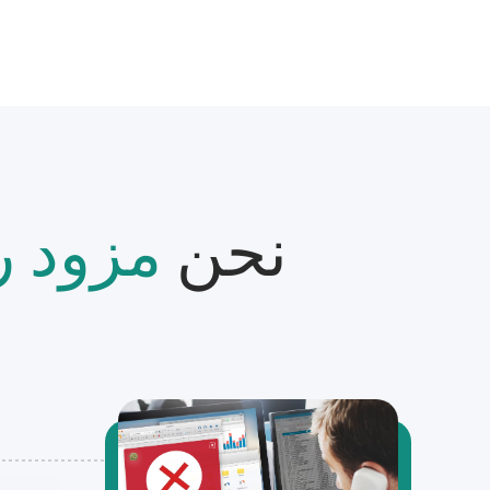
نحن
مزود ر