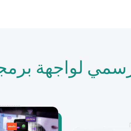
سمي لواجهة برمج