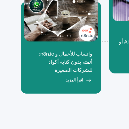
المناسبة: Zapier أو Albato أو
واتساب للأعمال و n8n.io:
أتمتة بدون كتابة أكواد
للشركات الصغيرة
اقرأ المزيد