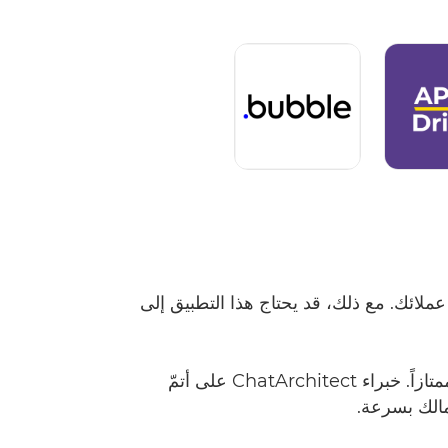
ع عملائك. مع ذلك، قد يحتاج هذا التطبيق إلى
يُعدّ أتمتة العمليات من خلال ربط التطبيقات الأخرى حلاً ممتازاً. خبراء ChatArchitect على أتمّ
مالك بسرعة.