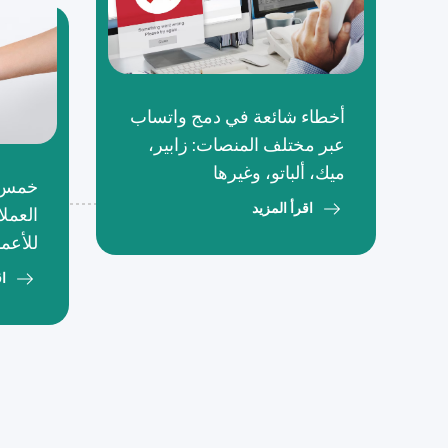
أخطاء شائعة في دمج واتساب
عبر مختلف المنصات: زابير،
ميك، ألباتو، وغيرها
خمس ط
اقرأ المزيد
العمل
للأعم
اق