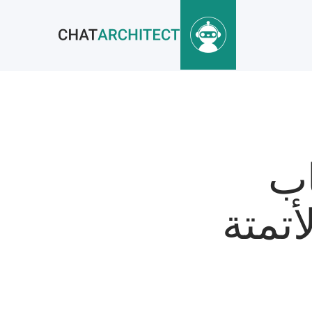
اب
أتمتة