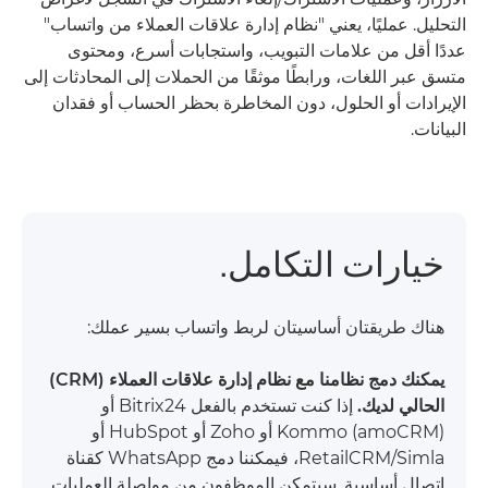
التحليل. عمليًا، يعني "نظام إدارة علاقات العملاء من واتساب"
عددًا أقل من علامات التبويب، واستجابات أسرع، ومحتوى
متسق عبر اللغات، ورابطًا موثقًا من الحملات إلى المحادثات إلى
الإيرادات أو الحلول، دون المخاطرة بحظر الحساب أو فقدان
البيانات.
خيارات التكامل.
هناك طريقتان أساسيتان لربط واتساب بسير عملك:
يمكنك دمج نظامنا مع نظام إدارة علاقات العملاء (CRM)
الحالي لديك.
إذا كنت تستخدم بالفعل Bitrix24 أو
Kommo (amoCRM) أو Zoho أو HubSpot أو
RetailCRM/Simla، فيمكننا دمج WhatsApp كقناة
اتصال أساسية. سيتمكن الموظفون من مواصلة العمليات