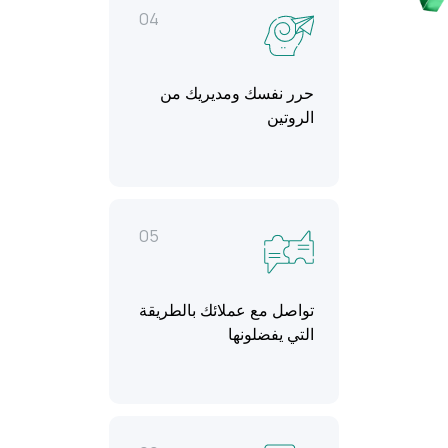
04
حرر نفسك ومديريك من
الروتين
05
تواصل مع عملائك بالطريقة
التي يفضلونها