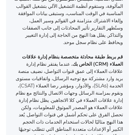
المألوفة، وستقوم أنظمة التشغيل الآلي بتشغيل القوالب
المناسبة في الوقت المناسب، وستبقى بيانات الموافقة
وإلغاء الاشتراك متزامنة في القوائم وسير العمل،
وستُظهر التقارير تأثير المحادثات إلى جانب الصفقات
والتذاكر. يقلل هذا النهج من الحاجة إلى إدارة التغيير
ويحافظ على نظام سجل موحد.
قم بربط طبقة محادثة متخصصة بنظام إدارة علاقات
العملاء (CRM) الخاص بك.
عندما يفتقر نظام إدارة
علاقات العملاء إلى عمق قنوات التواصل، نضيف منصة
بريد وارد مشتركة مع توجيه الرسائل، واتفاقيات مستوى
الخدمة (SLAs)، والأدوار، ومؤشر رضا العملاء (CSAT)،
ونقوم بمزامنة الرسائل وجهات الاتصال والنتائج مع نظام
إدارة علاقات العملاء في كلا الاتجاهين. يظل نظام إدارة
علاقات العملاء هو المصدر الموثوق للمعلومات، ولكن
تحصل الفرق على تحكم أشمل في قنوات التواصل. يُعد
هذا النهج مثاليًا لحالات استخدام الخدمات ذات الحجم
الكبير أو الإعدادات متعددة المناطق التي تتطلب توجيهًا