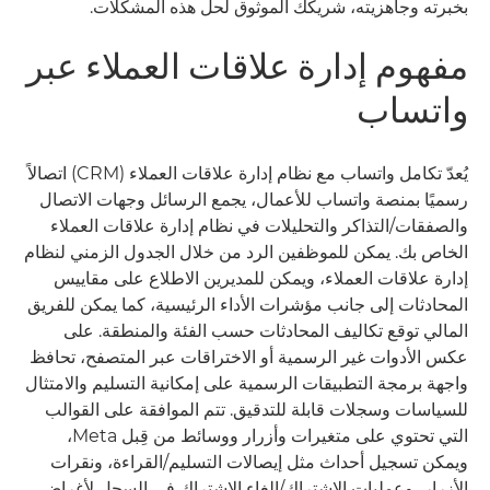
بخبرته وجاهزيته، شريكك الموثوق لحل هذه المشكلات.
مفهوم إدارة علاقات العملاء عبر
واتساب
يُعدّ تكامل واتساب مع نظام إدارة علاقات العملاء (CRM) اتصالاً
رسميًا بمنصة واتساب للأعمال، يجمع الرسائل وجهات الاتصال
والصفقات/التذاكر والتحليلات في نظام إدارة علاقات العملاء
الخاص بك. يمكن للموظفين الرد من خلال الجدول الزمني لنظام
إدارة علاقات العملاء، ويمكن للمديرين الاطلاع على مقاييس
المحادثات إلى جانب مؤشرات الأداء الرئيسية، كما يمكن للفريق
المالي توقع تكاليف المحادثات حسب الفئة والمنطقة. على
عكس الأدوات غير الرسمية أو الاختراقات عبر المتصفح، تحافظ
واجهة برمجة التطبيقات الرسمية على إمكانية التسليم والامتثال
للسياسات وسجلات قابلة للتدقيق. تتم الموافقة على القوالب
التي تحتوي على متغيرات وأزرار ووسائط من قِبل Meta،
ويمكن تسجيل أحداث مثل إيصالات التسليم/القراءة، ونقرات
الأزرار، وعمليات الاشتراك/إلغاء الاشتراك في السجل لأغراض