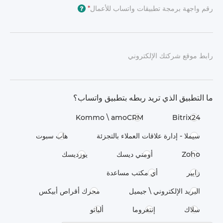
رقم واجهة برمجة تطبيقات واتساب للأعمال
*
?
رابط موقع شركتك الإلكتروني
ما التطبيق الذي تريد ربطه بتطبيق واتساب؟
Kommo \​ amoCRM
Bitrix24
سيملا - إدارة علاقات العملاء بالتجزئة
هاب سبوت
Zoho
أومني ديسك
يوزديسك
زابير
أي مكتب مساعدة
البريد الإلكتروني \ جيميل
محرك أقراص أبيكس
سلاك
إنتغروما
ألباتو