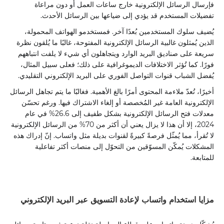
فإرسال الرسائل الإلكترونية خارج ساعات العمل أو دون مراعاة
تفضيلات المستخدم قد يؤدي إلى ضياعها بين الرسائل الأحدث.
يُضيف سلوك المستخدمين بُعدًا آخر. فمستخدمو الهواتف المحمولة،
الذين يُمثلون غالبية الرسائل الإلكترونية المفتوحة، غالبًا ما يُلقون نظرة
سريعة على صناديق البريد الوارد ويتجاهلون أي شيء لا يلفت انتباههم
فورًا. كما تُؤثر الاختلافات الديموغرافية على ذلك؛ فعلى سبيل المثال،
يُفضل الشباب قنوات التواصل الفوري على البريد الإلكتروني التقليدي.
أخيرًا، تُعدّ ملاءمة المحتوى أمرًا بالغ الأهمية. فغالبًا ما يتم تجاهل الرسائل
الإلكترونية العامة غير المُخصصة أو إلغاء الاشتراك فيها. ورغم تحسّن
معدلات فتح الرسائل الإلكترونية بشكل طفيف إلى 26.6% في عام
2024، إلا أن هذا لا يزال يعني أن أكثر من 70% من الرسائل الإلكترونية
لا تُقرأ، مما يُمثّل فرصةً كبيرةً لقنوات بديلة مثل واتساب. إنّ إدراك هذه
المشكلات يُمكّن المسوّقين من التحوّل إلى منصات أكثر تفاعلية
للمتابعة.
مزايا استخدام واتساب لإعادة التسويق عبر البريد الإلكتروني