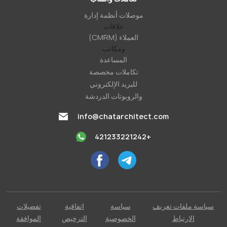
موصلات أنظمة إدارة
علاقات
العملاء (CMRM)
ومكاتب
المساعدة
تكاملات مخصصة
للبريد الإلكتروني
والروبوتات الدردشة
info@chatarchitect.com
+421233221242
سياسة ملفات تعريف
سياسة
اتفاقية
تفضيلات
الارتباط
الخصوصية
الترخيص
الموافقة