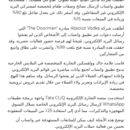
تطبيق واتساب لإرسال نصائح وصفات طعام مُخصصة لمشتركي البريد
الإلكتروني غير المتفاعلين. وقد أسفر ذلك عن معدل تفاعل بلغ 90%
وزيادة في المبيعات بنسبة 15%.
أطلقت شركة Absolut Vodka مبادرة "The Doorman" التي
أرسلت دعوات عبر تطبيق واتساب إلى الأشخاص الذين لم يفتحوا
رسائل البريد الإلكتروني، مُتيحةً لهم فرصة حضور فعاليات حصرية. وقد
حققت هذه المبادرة نسبة فتح بلغت 99%، وانتشرت على نطاق واسع
بين المشاركين.
قامت علامة جاك وولفسكين التجارية المتخصصة في الملابس الخارجية
بدمج تطبيق واتساب لجمع بيانات مباشرة من قوائم البريد الإلكتروني
وإعادة استهداف العملاء الذين لم يفتحوا الرسائل. وقد ساهم هذا النهج
في زيادة الإيرادات وتعزيز ولاء العملاء من خلال تقديم عروض ترويجية
مخصصة.
استخدمت منصة التجارة الإلكترونية Tata CLiQ واجهة برمجة تطبيقات
WhatsApp لإرسال رسائل البريد الإلكتروني الخاصة بسلال التسوق
المهجورة والتذكيرات، مما أدى إلى استعادة 25٪ من المبيعات المفقودة.
توضح هذه الأمثلة كيف يمكن للمتابعات المستهدفة عبر واتساب أن
تحسن من فعالية حملات البريد الإلكتروني.