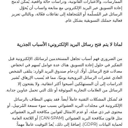
الممارسات، والاعتبارات القانونية، ودراسات حالة واقعية. يُمكن لدمج
إعادة التسويق عبر البريد الإلكتروني مع متابعة واتساب أن يُحوّل
الرسائل غير المُسلّمة أو المُتجاهلة إلى تفاعلات فعّالة، وبالتالي تعزيز
فعالية حملتك التسويقية بشكل عام.
لماذا لا يتم فتح رسائل البريد الإلكتروني: الأسباب الجذرية
من الضروري فهم أسباب تجاهل المستخدمين لرسائلك الإلكترونية قبل
التفكير في حلول إعادة التسويق. هناك عدة عوامل تُسهم في انخفاض
معدلات فتح الرسائل. أولًا، ازدحام صندوق البريد الوارد: يتلقى الشخص
العادي عشرات الرسائل الترويجية يوميًا، مما قد يُسبب الإرهاق. تُشير
الدراسات إلى أن المستهلكين أصبحوا أكثر انتقائية، ولا يفتحون إلا
الرسائل من العلامات التجارية الموثوقة أو تلك التي تحمل عناوين جذابة.
قد تُشكل المشكلات التقنية عاملاً أيضاً. فقد ينتهي المطاف بالرسائل
الإلكترونية في مجلدات البريد العشوائي بسبب سوء سمعة المُرسِل، أو
محتوى غير ذي صلة، أو عدم الامتثال لقوانين مكافحة البريد العشوائي
مثل قانون مكافحة البريد العشوائي (CAN-SPAM) أو اللائحة العامة
لحماية البيانات (GDPR). إضافةً إلى ذلك، يُعدّ التوقيت عاملاً مهماً: