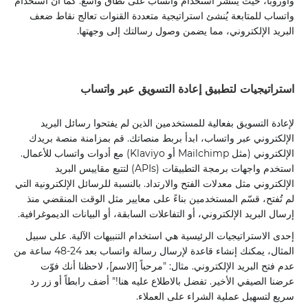
وأوروبا، حيث ينتشر استخدام واتساب على نطاق واسع. كما أن استخدام
واتساب للمتابعة يُنشئ استراتيجية متعددة القنوات تعالج نقاط ضعف
البريد الإلكتروني، مما يضمن وصول رسالتك إلى وجهتها.
استراتيجيات لتطبيق إعادة التسويق عبر واتساب
لإعادة التسويق بفعالية للمستخدمين الذين لم يفتحوا رسائل البريد
الإلكتروني عبر واتساب، ابدأ بربط منصاتك. قم بمزامنة منصة بريدك
الإلكتروني (مثل Mailchimp أو Klaviyo) مع أدوات واتساب للأعمال.
استخدم واجهات برمجة التطبيقات (APIs) لتتبع مقاييس البريد
الإلكتروني مثل معدلات الفتح والارتداد. بالنسبة للرسائل الإلكترونية التي
لم تُفتح، قسّم المستخدمين بناءً على معايير مثل الوقت المنقضي منذ
إرسال البريد الإلكتروني، أو التفاعلات السابقة، أو البيانات الديموغرافية.
إحدى الاستراتيجيات الرئيسية هي استخدام التنبيهات الآلية. على سبيل
المثال، يمكنك إنشاء قاعدة لإرسال رسالة واتساب بعد 24-48 ساعة من
عدم فتح البريد الإلكتروني. مثال: "مرحباً [الاسم]، لاحظنا أنك فوّت
عرضنا الصيفي الأخير. تفضل بالاطلاع عليه هنا!" أضف رابطاً أو زر رد
سريع لتسهيل عملية الشراء على العملاء.