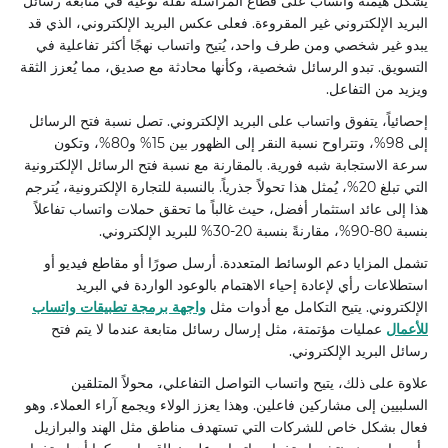
يُشكّل هيمنة واتساب على قطاع المراسلة نقلة نوعية في متابعة رسائل
البريد الإلكتروني غير المقروءة. فعلى عكس البريد الإلكتروني، الذي قد
يبدو غير شخصي ومن طرف واحد، يُتيح واتساب نهجًا أكثر تفاعلية في
التسويق. تبدو الرسائل شخصية، وكأنها محادثة مع صديق، مما يُعزز الثقة
ويزيد من التفاعل.
إحصائياً، يتفوق واتساب على البريد الإلكتروني. تصل نسبة فتح الرسائل
إلى 98%، وتتراوح نسبة النقر إلى الظهور بين 15% و80%، وتكون
سرعة الاستجابة شبه فورية. بالمقارنة مع نسبة فتح الرسائل الإلكترونية
التي تبلغ 20%، يُمثل هذا تحولاً جذرياً. بالنسبة للتجارة الإلكترونية، يُترجم
هذا إلى عائد استثمار أفضل، حيث غالباً ما تحقق حملات واتساب تفاعلاً
بنسبة 80-90%، مقارنةً بنسبة 20-30% للبريد الإلكتروني.
تشمل المزايا دعم الوسائط المتعددة. أرسل صورًا أو مقاطع فيديو أو
استطلاعات رأي لإعادة إحياء الاهتمام بالوعود الواردة في البريد
الإلكتروني. يتيح التكامل مع أدوات مثل
واجهة برمجة تطبيقات واتساب
للأعمال
عمليات مؤتمتة، مثل إرسال رسائل متابعة عندما لا يتم فتح
رسائل البريد الإلكتروني.
علاوة على ذلك، يتيح واتساب التواصل التفاعلي، محولاً المتلقين
السلبيين إلى مشاركين فاعلين. وهذا يعزز الولاء ويجمع آراء العملاء. وهو
فعال بشكل خاص للشركات التي تستهدف مناطق مثل الهند والبرازيل