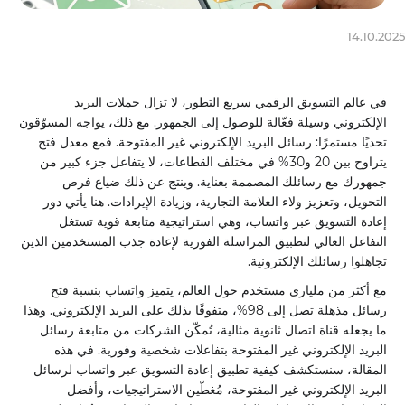
14.10.2025
في عالم التسويق الرقمي سريع التطور، لا تزال حملات البريد
الإلكتروني وسيلة فعّالة للوصول إلى الجمهور. مع ذلك، يواجه المسوّقون
تحديًا مستمرًا: رسائل البريد الإلكتروني غير المفتوحة. فمع معدل فتح
يتراوح بين 20 و30% في مختلف القطاعات، لا يتفاعل جزء كبير من
جمهورك مع رسائلك المصممة بعناية. وينتج عن ذلك ضياع فرص
التحويل، وتعزيز ولاء العلامة التجارية، وزيادة الإيرادات. هنا يأتي دور
إعادة التسويق عبر واتساب، وهي استراتيجية متابعة قوية تستغل
التفاعل العالي لتطبيق المراسلة الفورية لإعادة جذب المستخدمين الذين
تجاهلوا رسائلك الإلكترونية.
مع أكثر من ملياري مستخدم حول العالم، يتميز واتساب بنسبة فتح
رسائل مذهلة تصل إلى 98%، متفوقًا بذلك على البريد الإلكتروني. وهذا
ما يجعله قناة اتصال ثانوية مثالية، تُمكّن الشركات من متابعة رسائل
البريد الإلكتروني غير المفتوحة بتفاعلات شخصية وفورية. في هذه
المقالة، سنستكشف كيفية تطبيق إعادة التسويق عبر واتساب لرسائل
البريد الإلكتروني غير المفتوحة، مُغطّين الاستراتيجيات، وأفضل