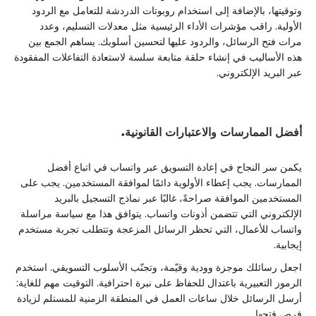
وتوقيتها، بالإضافة إلى استخدام روبوتات الدردشة للتعامل مع الردود
الأولية. راقب مؤشرات الأداء الرئيسية مثل معدلات التسليم، وعدد
مرات فتح الرسائل، والردود عليها لتحسين أسلوبك. يساهم الجمع بين
هذه الأساليب في إنشاء حلقة متابعة سلسة لاستعادة التفاعلات المفقودة
عبر البريد الإلكتروني.
أفضل الممارسات والاعتبارات القانونية.
يكمن سر النجاح في إعادة التسويق عبر واتساب في اتباع أفضل
الممارسات. يجب إعطاء الأولوية دائمًا لموافقة المستخدمين. يجب على
المستخدمين الموافقة صراحةً، غالبًا عبر نماذج التسجيل بالبريد
الإلكتروني التي تتضمن أذونات واتساب. يتوافق هذا مع سياسة مراسلة
واتساب للأعمال، التي تحظر الرسائل المزعجة وتتطلب تجربة مستخدم
إيجابية.
اجعل رسائلك موجزة وودية وقيّمة، وتجنّب الأسلوب التسويقي. استخدم
الرموز التعبيرية باعتدال للحفاظ على نبرة احترافية. التوقيت مهم للغاية:
أرسل الرسائل خلال ساعات العمل في المنطقة الزمنية للمستلم لزيادة
فرص فتحها.