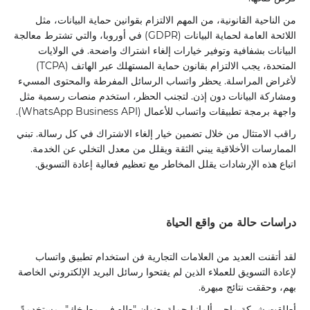
من الناحية القانونية، من المهم الالتزام بقوانين حماية البيانات، مثل
اللائحة العامة لحماية البيانات (GDPR) في أوروبا، والتي تشترط معالجة
البيانات بشفافية وتوفير خيارات إلغاء اشتراك واضحة. في الولايات
المتحدة، يجب الالتزام بقانون حماية المستهلك عبر الهاتف (TCPA)
لأغراض المراسلة. يحظر واتساب الرسائل المفرطة والمحتوى المسيء
ومشاركة البيانات دون إذن. لتجنب الحظر، استخدم منصات رسمية مثل
واجهة برمجة تطبيقات واتساب للأعمال (WhatsApp Business API).
راقب الامتثال من خلال تضمين خيار إلغاء الاشتراك في كل رسالة. تبني
الممارسات الأخلاقية يبني الثقة ويقلل من معدل التخلي عن الخدمة.
اتباع هذه الإرشادات يقلل المخاطر مع تعظيم فعالية إعادة التسويق.
دراسات حالة من واقع الحياة
لقد أتقنت العديد من العلامات التجارية فن استخدام تطبيق واتساب
لإعادة التسويق للعملاء الذين لم يفتحوا رسائل البريد الإلكتروني الخاصة
بهم، وحققت نتائج مبهرة.
أطلقت شركة ماجي ألمانيا حملة بعنوان "طاهٍ في مطبخك"، مستخدمةً