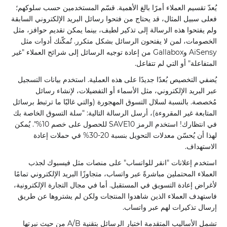
يُعدّ تقسيم العملاء أمرًا بالغ الأهمية. قسّم المستخدمين حسب سلوكهم؛
فعلى سبيل المثال، قد يحتاج من فتحوا رسائل البريد الإلكتروني السابقة
ولم يفتحوا هذه الرسالة إلى تذكير لطيف، بينما يمكن تقديم حوافز، مثل
الخصومات، لمن لا يفتحون الرسائل بشكل متكرر. تُمكّنك أدوات مثل
AiSensy وGallabox من إعادة توجيه الرسائل إلى شرائح العملاء "غير
المتفاعلة" أو التي لم تتفاعل.
يُضفي التخصيص بُعدًا جديدًا على هذه العملية. استخدم بيانات التسجيل
عبر البريد الإلكتروني، مثل الأسماء أو التفضيلات، لإنشاء رسائل
مُخصصة. بالنسبة لسلال التسوق المهجورة (والتي غالبًا ما ترتبط برسائل
المتابعة غير المقروءة)، أرسل الرسالة التالية: "سلة التسوق الخاصة بك
في انتظارك! استخدم الرمز SAVE10 للحصول على خصم 10%". يُمكن
لهذا أن يُحسّن معدلات التحويل بنسبة 20-30% في حملات إعادة
الاستهداف.
استخدم إعلانات "انقر للواتساب" على منصات مثل فيسبوك لجذب
العملاء المحتملين مباشرةً عبر واتساب، متجاوزًا البريد الإلكتروني تمامًا
لأغراض إعادة التسويق في المستقبل. أما في مجال التجارة الإلكترونية،
فاستهدف العملاء الذين شاهدوا المنتجات ولكن لم يشتروها عن طريق
إرسال تذكيرات لهم عبر واتساب.
تشمل الأساليب المتقدمة اختبار الرسائل بتقنية A/B من حيث نبرتها