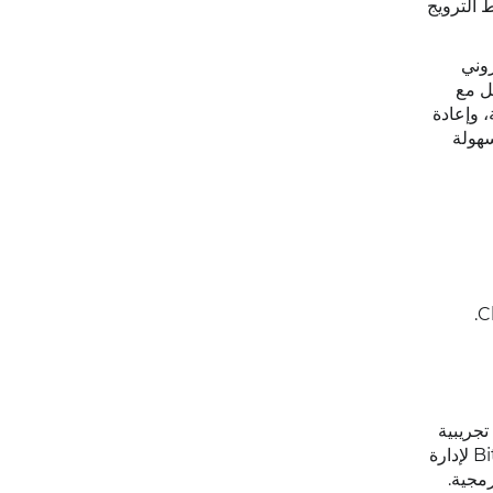
اب صافي نقاط الترويج
روني
دّمها في ChatArchitect، مثل التكامل مع
 العملاء (CRM)، وتخصيص الرسالة، وإعادة
سهولة
صول على نسخة تجريبية
مجانية، وتحقق من رقمك، واحصل على بيانات اعتماد واجهة برمجة التطبيقات (API). اربطها بمنصة الدعم الخاصة بك - مثل Bitrix24 لإدارة