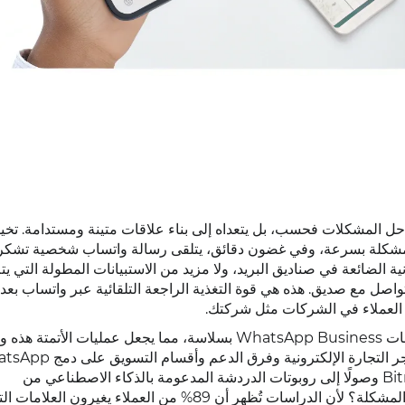
 حل المشكلات فحسب، بل يتعداه إلى بناء علاقات متينة ومستدامة. تخي
لمشكلة بسرعة، وفي غضون دقائق، يتلقى رسالة واتساب شخصية تشكر
ة الضائعة في صناديق البريد، ولا مزيد من الاستبيانات المطولة التي يتم
اصل مع صديق. هذه هي قوة التغذية الراجعة التلقائية عبر واتساب بعد 
 العملاء في الشركات مثل شركتك.
في ChatArchitect، نتخصص في دمج واجهة برمجة تطبيقات WhatsApp Business بسلاسة، مما يجعل عمليات الأتمتة ه
سير عملهم، بدءًا من أنظمة إدارة علاقات العملاء مثل Bitrix24 وصولًا إلى روبوتات الدردشة المدعومة بالذكاء الاصطناعي من
Dialogflow. ولكن لماذا التركيز على ملاحظات ما بعد حل المشكلة؟ لأن الدراسات تُظهر أن 89% من العملاء 