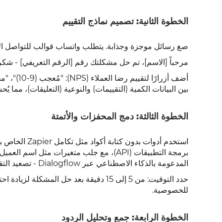
الخطوة الثانية: تصميم نماذج التقييم
صغ رسائل موجزة وجذابة. يتطلب واتساب قوالب للتواصل الاستباقي، لذا
مرحباً [الاسم]، تم حل مشكلتك رقم [الرقم التعريفي] - شكراً ل
بين البيانات الكمية (التقييمات) والنوعية (التعليقات)، مما ي
الخطوة الثالثة: دمج المحفزات والأتمتة
استخدم أدوات 
برمجة التطبيقات (API)، مع جلب متغيرات مث
المدعومة بالذكاء الاصطناعي عبر Dialogflow - تصعيد التقييمات المنخفضة إلى وكلاء خدمة العملاء مباشرةً.
حدد التوقيت: من 5 إلى 15 دقيقة بعد حل ال
للخصوصية.
الخطوة الرابعة: جمع وتحليل الردود