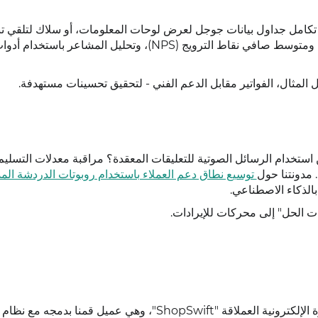
 نظام إدارة علاقات العملاء (CRM). استخدم تكامل جداول بيانات جوجل لعرض لوحات المعلومات، أو سلاك لتلق
بشأن انخفاض التقييمات. احسب المقاييس: معدل الاستجابة، ومتوسط ​​صافي نقاط الترويج (NPS)، وتحليل المشاعر
 المثال، الفواتير مقابل الدعم الفني - لتحقيق تحسينات مستهدفة.
 لا؟ هل يمكن استخدام الرسائل الصوتية للتعليقات المعقدة؟ مراقبة معدلات التسل
توسيع نطاق دعم العملاء باستخدام روبوتات الدردشة الم
بالذكاء الاصطناعي.
ات الحل" إلى محركات للإيرادات.
دعونا نربط هذا بالواقع. لنأخذ على سبيل المثال شركة التجارة الإلكترونية العملاقة "ShopSwift"، وهي عميل قمنا بدم