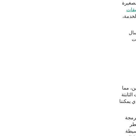
كات الصغيرة
يقات
لخدمة،
سال
ظات
ين، مما
الثابتة
 رد سريع: "ما مدى رضاك؟ (من 1 إلى 5)" أو "ما الذي يمكننا
برمجة
طر
 بسيطة