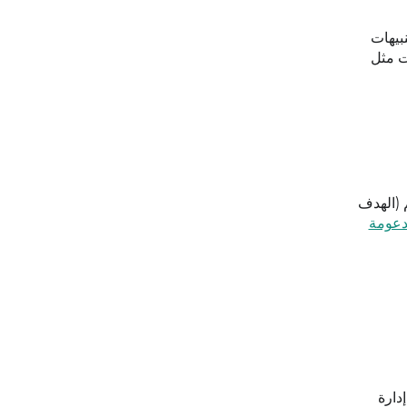
ي تنبيهات
 باستخدام أدوات مثل
يم (الهدف
دعومة
جه مع نظام إدارة