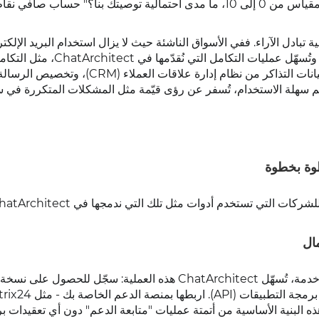
مثل: "شكرًا لإتاحة الفرصة لنا للمساعدة! سؤال سريع: على مقياس من 0 إلى 10، ما مدى احتمالية توصيتك بنا؟" حس
 تبادل الآراء. ففي الأسواق الناشئة حيث لا يزال استخدام البريد الإلكت
محدودًا، يُعدّ واتساب شريان حياة للحصول على رؤى شاملة. وتُسهّل عمليات التكامل التي نُق
Zapier أو Usedesk، هذه العملية - حيث يُمكنك استخراج بيانات التذاكر من نظام إدارة علاقات
لدعم سهلة الاستخدام، تُسفر عن رؤى قيّمة مثل المشكلات المتكررة في 
طوة بخطوة
تي تستخدم أدوات مثل تلك التي ندمجها في ChatArchitect.
ابدأ بالحصول على صلاحيات الوصول الرسمية. بصفتنا مزود خدمة، تُسهّل ChatArchitect هذه العملية: سجّل للح