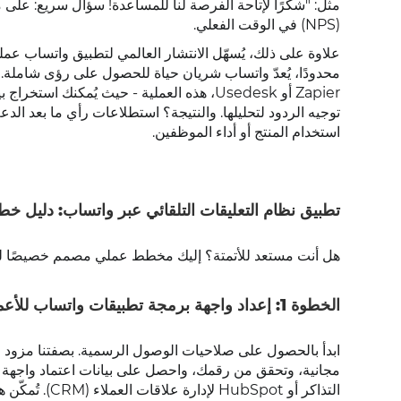
(NPS) في الوقت الفعلي.
علاوة على ذلك، يُسهّل الانتشار العالمي لتطبيق واتساب عملية
توجيه الردود لتحليلها. والنتيجة؟ استطلاعات رأي ما بعد ا
استخدام المنتج أو أداء الموظفين.
تطبيق نظام التعليقات التلقائي عبر واتساب: دليل خ
هل أنت مستعد للأتمتة؟ إليك مخطط عملي مصمم خصيصًا للشركات ال
الخطوة 1: إعداد واجهة برمجة تطبيقات واتساب للأعمال
التذاكر أو HubSpot لإدارة علاقات العملاء (CRM). تُمكّن هذه البنية الأساسية من أتمتة عمليات "متابعة الدعم" دون أي تعقيدات برمجية.