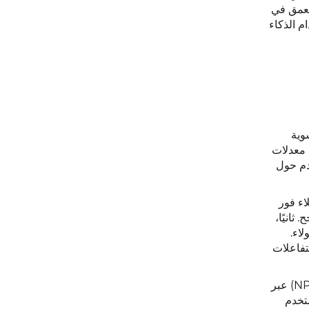
إلى 25%. في هذه المقالة، سنتعمق في
دام الذكاء
وية
، معدلات
خدم حول
اء فور
ثانيًا،
لاء.
تفاعلات
لنأخذ مصطلحات LSI مثل "NPS WhatsApp" و"دعم المتابعة" كمثال، فهي تُبرز كيف يُمكن لاستعلامات مؤشر صافي الترويج (NPS) عبر
قق الشركات التي تستخدم