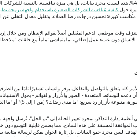
الرسائل لجمع التعليقات زيادةً في حجم الاستجابات بنسبة 40%. هذه ليست مجرد بيانات، بل هي ميزة تنافسية. بالنسبة للشر
خيرة حول
كيفية مُنافسة الشركات الصغيرة باستخدام واجهة برمجة تطب
قق مكاسب كبيرة: تحسين درجات رضا العملاء، وتقليل معدل التخلي عن ا
ستنزف وقت موظفي الدعم المثقلين أصلاً بقوائم الانتظار. ومن خلال إر
تكاملات واجهة برمجة التطبيقات (API)، تضمن الاتساق دون عبء عمل إضافي، بما يتماشى تماماً مع حلقات "ملاح
ت
لأمر كله يتعلق بالتواصل والتفاعل. يوفر واتساب تشفيرًا تامًا بين الطرف
عمه للوسائط المتعددة - الصور والأزرار والقوائم - يحول الاستبيانات 
إلى محادثات تفاعلية. تخيل إرسال ملخص لتذكرة تم حلها كصورة، متبوعة بأزرار
أنظمة إدارة التذاكر. بمجرد تغيير الحالة إلى "تم الحل"، تُرسل واجهة 
 الموافقة المسبقة على هذه النماذج، مما يضمن قابلية التوسع دون خ
مثل "ملاحظات العملاء" الهدف: ليس مجرد جمع البيانات، بل إثارة الحوار. يمكن لرسالة متابعة