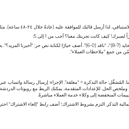
 أرسل قالبك للموافقة عليه (عادةً خلال ٢٤-٤٨ ساعة). مثال:
صبرك! كيف كانت تجربتك معنا؟ أجب من 1 إلى 5:
أضف أزرارًا لتقييم رضا العملاء (NPS): "مُعجب (9-10)"، "محايد (7-8)"، "ناقد (0-6)". أضف خيارًا لكتابة نص حر: "أخبرنا 
ُحسّن من جمع "ملاحظات العملاء".
بدون كتابة أكواد مثل تكامل Zapier الخاص بنا. المُشغِّل: حالة التذكرة = "مغلقة". الإجراء: إرسال رسالة واتساب
ل اسم العميل وملخص الحل. للإعدادات المتقدمة، يمكنك الربط مع روبوتات الدردشة
مشكلة لزيادة احتمالية التذكر. التزم بشروط الاشتراك؛ أضف رابط "إلغاء الاشتراك" احترا