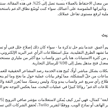
تجربتين سيئتين فقط، بينما يمكن للمتابعات الإيجابية أن تزيد من معدل الاحتفاظ بالعملاء بنسبة تصل 
ية تطبيقها بفعالية، وتأثيراتها الملموسة على أعمالك. سواء كنت تُوسّع نطاق الدعم باستخ
ملية لرفع مستوى تفاعل عملائك.
ديث
هم أعمق. عندما يتم حل تذكرة ما - سواء كان ذلك إصلاح خلل فني أو تس
ا ما تشهد الطرق التقليدية، مثل استطلاعات الرأي عبر البريد الإلكتروني
 والإرهاق من كثرة الاستبيانات. هنا يأتي دور واتساب: مع أكثر من ملياري مست
هل يصل إلى 98% للرسائل التجارية.
شكلات بشكل مباشر. أولًا، تُتيح هذه الخدمة رصد المشاعر الحقيقية للعمل
ت من حلّ المشكلة، مما يُوفر بيانات عملية حول ما نجح وما لم ينجح. 
لاع رأي سريع عبر واتساب يبدو وديًا، وليس رسميًا، مما يُعزز الثقة والو
عات الدعم" رواجًا كبيرًا في عمليات البحث، مما يعكس التوجه نحو ال
واتساب أن تُحقق معدلات مشاركة أعلى من تلك المُحققة عبر الهاتف أو نماذج الويب. ووفقًا لتقرير Twilio، تُح