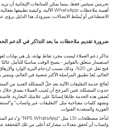
أهمية ملاحظات WhatsApp الآلية، وكيف
الاصطناعي أو تُبسّط الاتصالات، سيزودك هذا الدليل برؤى ع
ضرورة تقديم ملاحظات ما بعد التذاكر في الدعم الح
تذاكر دعم العملاء ليست مجرد نقاط نهاية، بل هي بوابات لف
استفسار متعلق بالفواتير - يصبح الوقت مناسبًا للتأمل. غالبً
فتح تقل عن 20%، وذلك بسبب ازدحام البريد الوارد
العالم، يُعدّ تطبيق المراسلة الأكثر شعبية في العالم، ويتميز بمعدل فتح مذ
تُعالج خدمة التعليقات الآلية بعد حلّ المشكلة العديد من الم
حدوث المشكلة. فمن المرجح أن يُجيب العملاء بصدق خلال ساعا
تُضفي هذه الخدمة طابعًا إنسانيًا على علامتك التجارية. فاستط
وتشهد كلمات مفتاحية مثل "التعليقات عبر واتساب" و"استطلا
الفورية والمتعددة القنوات.