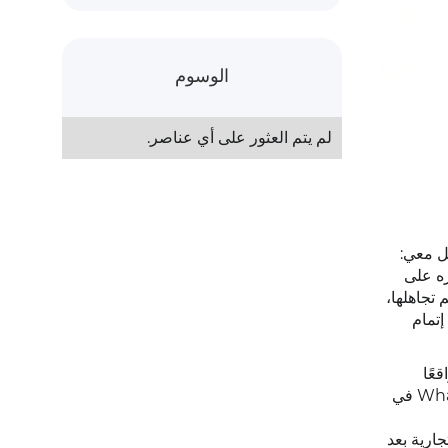
الوسوم
لم يتم العثور على أي عناصر.
ل معي:
ه على
 تجاهلها،
إتمام
ذه واقعًا
ملموسًا. بصفتنا مزودًا رسميًا، ساعدنا عددًا لا يحصى من متاجر التجارة الإلكترونية وفرق الدعم وأقسام التسويق على دمج WhatsApp في
يغيرون العلامات التجارية بعد