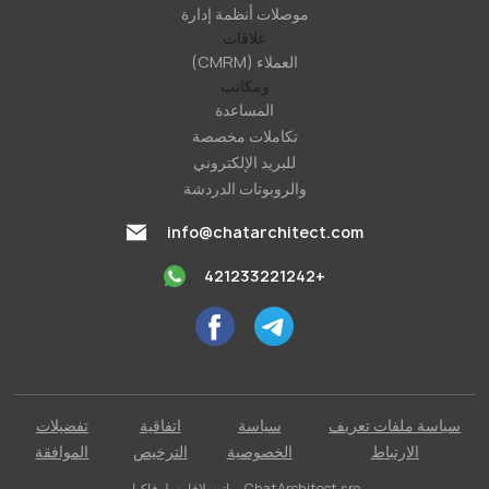
موصلات أنظمة إدارة
علاقات
العملاء (CMRM)
ومكاتب
المساعدة
تكاملات مخصصة
للبريد الإلكتروني
والروبوتات الدردشة
info@chatarchitect.com
+421233221242
سياسة ملفات تعريف
سياسة
اتفاقية
تفضيلات
الارتباط
الخصوصية
الترخيص
الموافقة
ChatArchitect sro براتيسلافا، سلوفاكيا.