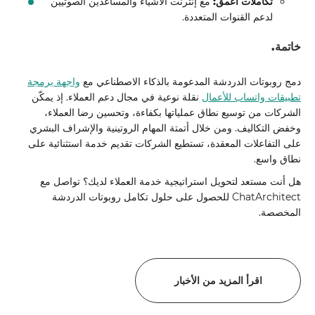
تكاملات أعمق:
مع إنترنت الأشياء والمساعدين الصوتيين
لدعم القنوات المتعددة.
خاتمة.
دمج روبوتات الدردشة المدعومة بالذكاء الاصطناعي مع
واجهة برمجة
تطبيقات واتساب للأعمال
نقلة نوعية في مجال دعم العملاء. إذ يمكّن
الشركات من توسيع نطاق عملياتها بكفاءة، وتحسين رضا العملاء،
وخفض التكاليف. ومن خلال أتمتة المهام الروتينية والإشراف البشري
على التفاعلات المعقدة، تستطيع الشركات تقديم خدمة استثنائية على
نطاق واسع.
هل أنت مستعد لتحويل استراتيجية خدمة العملاء لديك؟ تواصل مع
ChatArchitect للحصول على حلول تكامل روبوتات الدردشة
المخصصة.
اقرأ المزيد من الأخبار