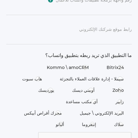
رقم واجهة برمجة تطبيقات واتساب للأعمال
*
?
رابط موقع شركتك الإلكتروني
ما التطبيق الذي تريد ربطه بتطبيق واتساب؟
Kommo \​ amoCRM
Bitrix24
سيملا - إدارة علاقات العملاء بالتجزئة
هاب سبوت
Zoho
أومني ديسك
يوزديسك
زابير
أي مكتب مساعدة
البريد الإلكتروني \ جيميل
محرك أقراص أبيكس
سلاك
إنتغروما
ألباتو