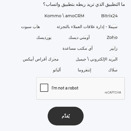
ما التطبيق الذي تريد ربطه بتطبيق واتساب؟
Kommo \​ amoCRM
Bitrix24
سيملا - إدارة علاقات العملاء بالتجزئة
هاب سبوت
Zoho
أومني ديسك
يوزديسك
زابير
أي مكتب مساعدة
البريد الإلكتروني \ جيميل
محرك أقراص أبيكس
سلاك
إنتغروما
ألباتو