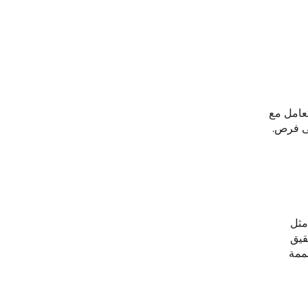
كنها التعامل مع
لى فرص.
 أساليب فعّالة مثل
قيق
صممة