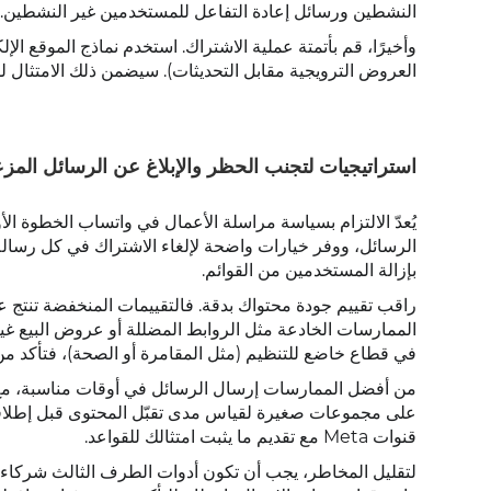
النشطين ورسائل إعادة التفاعل للمستخدمين غير النشطين.
وأخيرًا، قم بأتمتة عملية الاشتراك. استخدم نماذج الموقع الإ
العروض الترويجية مقابل التحديثات). سيضمن ذلك الامتثال ل
استراتيجيات لتجنب الحظر والإبلاغ عن الرسائل المز
يُعدّ الالتزام بسياسة مراسلة الأعمال في واتساب الخطوة 
الرسائل، ووفر خيارات واضحة لإلغاء الاشتراك في كل رسالة 
بإزالة المستخدمين من القوائم.
راقب تقييم جودة محتواك بدقة. فالتقييمات المنخفضة تنتج عن 
الممارسات الخادعة مثل الروابط المضللة أو عروض البيع غير 
في قطاع خاضع للتنظيم (مثل المقامرة أو الصحة)، فتأكد من ا
على مجموعات صغيرة لقياس مدى تقبّل المحتوى قبل إطلاقه 
قنوات Meta مع تقديم ما يثبت امتثالك للقواعد.
لتقليل المخاطر، يجب أن تكون أدوات الطرف الثالث شركاء رس