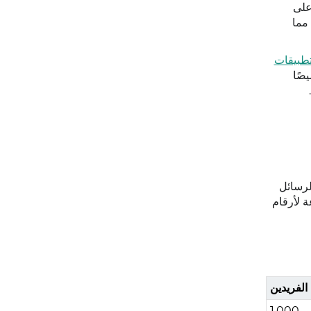
ظ على
مما
تطبيقات
صًا
7 أكتوبر 2025، تم تعديل حدود الرسائل
رسال الجماعي بشكل أفضل. سيتم تحديد حد افتراضي يبلغ 250 رسالة لكل 24 ساعة لأرقام
الفريدين
1,000