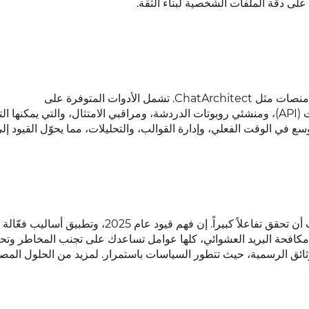
على دقة الملفات الشخصية لبناء الثقة.
بإمكان الشركات تبسيط عملياتها من خلال دمج واتساب مع منصات مثل ChatArchitect. تشمل الأدوات المتوفرة على
chatarchitect.com أدوات تغليف واجهة برمجة التطبيقات (API)، ومنشئي روبوتات الدردشة، ومراقبي الامتثال، والتي يم
سع في الوقت الفعلي، وإدارة القوالب، والتحليلات، مما يحوّل القيود إ
عند تنفيذها بعناية، يمكن لحملات البث الجماعي على واتساب أن تحقق تفاعلاً كبيراً. إن فهم قيود عام 2025، وتطبيق
 مكافحة البريد العشوائي، كلها عوامل تساعدك على تجنب المخاطر وتح
وثائق الرسمية، حيث تتطور السياسات باستمرار. لمزيد من الحلول الم