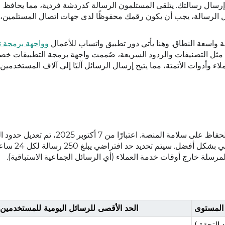
تيار ما يصل إلى 256 جهة اتصال، ثم إرسال رسالتك. يتلقى المستلمون الرسالة كدردشة فردية، مما يحاف
الرسالة، يجب أن يكون رقمك محفوظًا لدى جهات اتصال المستلمين، 
رية واسعة النطاق. وهنا يأتي دور تطبيق واتساب للأعمال
وواجهة برمجة 
ة مثل التصنيفات والردود السريعة، صُممت واجهة برمجة التطبيقات خصي
ء وأدوات الأتمتة، مما يتيح إرسال الرسائل آليًا إلى آلاف المستخدمين.
فرضت واتساب قيودًا صارمة لمكافحة الرسائل المزعجة والحفاظ على سلامة المنصة. اعتبارًا من 
على منصة واتساب للأعمال لتنظيم عمليات الإ
مرسلة خارج أوقات خدمة العملاء (أي الرسائل الجماعية الاستباقية).
المستوى
الحد الأقصى للرسائل اليومية للمستخدمين 