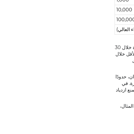
10,000
100,00
 العالي)
للارتقاء في المستويات، يجب على الشركات استكمال مسارات التوسع، مثل التحقق من هويتها أو إرسال 1000 رسالة عالية الجودة خلال 30
لأقل خلال
 البلدان، حدودًا
 الكبيرة. في
نع ازدياد
لمثال،