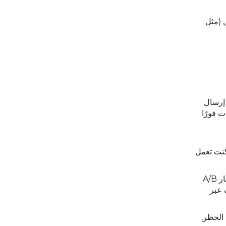
ل (مثل
 إرسال
 فورًا
كنت تعمل
من أفضل الممارسات إرسال الرسائل في أوقات مناسبة، مع تجنب إرسالها في وقت متأخر من الليل أو بشكل متكرر. استخدم اختبار A/B
 عبر
 الحظر.