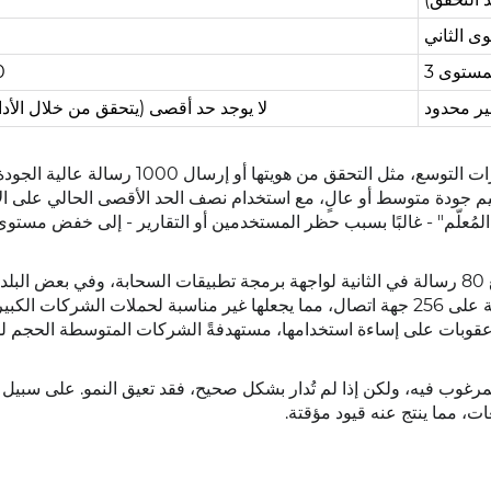
ى الثاني
مستوى 3
0
ير محدود
لا يوجد حد أقصى (يتحقق من خلال الأداء
 بتقييم جودة متوسط ​​أو عالٍ، مع استخدام نصف الحد الأقصى الحالي على ا
"المُعلّم" - غالبًا بسبب حظر المستخدمين أو التقارير - إلى خفض مستوى
تشمل القيود الإضافية حدًا أقصى لمعدل إرسال الرسائل يبلغ 80 رسالة في الثانية لواجهة برمجة تطبيقات السحابة، وفي بعض
شهرية للبث للحسابات الشخصية. تقتصر قائمة البث القياسية على 256 جهة اتصال، مما يجعلها غير مناسبة لحملات الشركات
الب وعقوبات على إساءة استخدامها، مستهدفةً الشركات المتوسطة الحجم لم
رغوب فيه، ولكن إذا لم تُدار بشكل صحيح، فقد تعيق النمو. على سبيل ا
ت، مما ينتج عنه قيود مؤقتة.