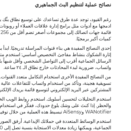
نصائح عملية لتنظيم البث الجماهيري
رغم القيود، توجد عدة طرق تساعدك على توسيع نطاق بثّك بكف
ادمجها مع أدوات مثل برامج إدارة علاقات العملاء أو روبو
ق
كميات أكبر برمجيًا.
إحدى النصائح المفيدة هي بناء قنوات المراسلة تدريجيًا. اب
إثارة الشكوك بنشاط مفاجئ. التخصيص أساسي: استخدم متغير
الرسائل الجماعية أقرب إلى التواصل الشخصي وأقل شبهاً بال
واتساب، ضرورية لبدء المحادثات خارج نطاق الـ ٢٤ ساعة.
من النصائح المفيدة الأخرى استخدام التكامل متعدد القنوات. 
تسويقية هجينة، وتأكد من استخدام واتساب للتفاعلات عالية ا
المشتركين عبر البريد الإلكتروني لتوسيع قائمة بريدك الإلكت
والحظر. إذا كنتَ على وشك بلوغ حدودك، ففكّر في استخدام 
WANotifier وAiSensy تبسيط هذه العملية من خلال توفير ميزات الإرسال الجماعي مع فحوصات امتثال مدمجة.
استخدم الوسائط المتعددة في حملاتك الإبداعية. أرفق الصور 