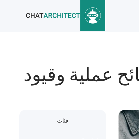
ئح عملية وقيود
فئات