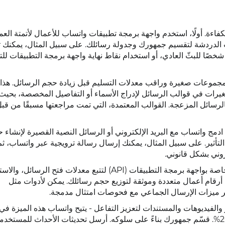
اءة. أولًا، استخدم واجهة برمجة تطبيقات واتساب للأعمال لأتمتة العم
تات الدردشة لتقسيم جمهورك وجدولة رسائلك. على سبيل المثال، يمكنك 
ائمة جهات اتصالك إلى مجموعات أصغر تضم أقل من 256 شخصًا للبثّ العادي، أو استخدام نقاط نهاية واجهة برمجة التطبيق
دأ بمجموعات صغيرة وراقب معدلات التسليم قبل زيادة حجم الرسائل. هذا
ات في قوالب الرسائل لإدراج الأسماء أو التفاصيل المخصصة، بحيث 
رسائل المزعجة. القوالب المعتمدة، التي تمت مراجعتها مسبقًا من قب
ادمج واتساب مع البريد الإلكتروني أو الرسائل النصية القصيرة لإنشاء 
لتأثير. على سبيل المثال، يمكنك إرسال رسالة ترويجية عبر واتساب، ثم
روني بشكل قانوني.
استخدم التحليلات لتحسين أسلوبك. استخدم روابط الويب الخاصة بواجهة برمجة التطبيقات (API) لتتبع معدلات فتح 
أرقام أعمال متعددة وموثقة لتوزيع حجم رسائلك. يمكن لأدوات مثل
والفيديوهات والمستندات لتعزيز التفاعل - يتيح واتساب هذه الميزة في
الجماعية، ويمكنها زيادة معدلات الاستجابة بنسبة تصل إلى 20%. قسّم جمهورك بناءً على سلوكه. أرسل تحديثات الأحداث للمستخ