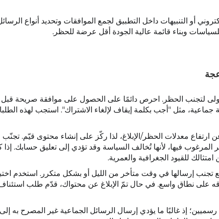
لكتروني أو التنبيهات داخل التطبيق لجمع الموافقات وتحديد أنواع الرسائ
لسياسات وبناء قائمة عالية الجودة أقل عرضة للحظر.
عجة
الأولى لتجنب الحظر. احرص دائمًا على الحصول على موافقة صريحة قبل
جماعية، مثل "أجب بكلمة إيقاف لإلغاء الاشتراك". استجب لهذه الطلبات
ارتفاع معدلات الحظر/الإبلاغ، لذا ركّز على إنشاء محتوى قيّم. تجنّب
المرغوب فيها، لأنها تُخالف السياسة وقد تؤدي إلى تعليق حسابك. إذا 
متثالك للقيود الجغرافية والعمرية.
على نطاق واسع. في حال تمّ الإبلاغ عن محتواك، قدّم طلب استئناف
ميين؛ إذ غالبًا ما يؤدي إرسال الرسائل الجماعية غير المصرح به إلى