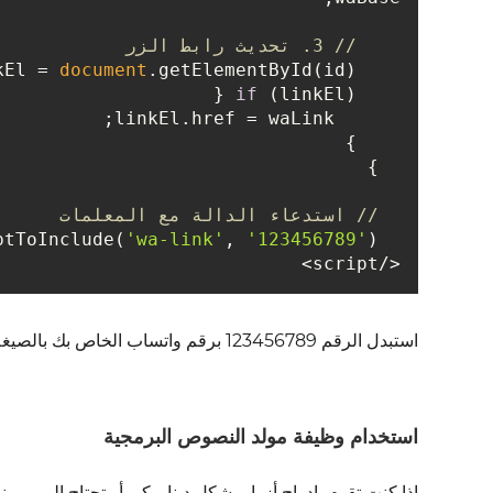
// 3. تحديث رابط الزر
kEl = 
document
.getElementById(id);

if
 (linkEl) {

      linkEl.href = waLink;

    }

  }

// استدعاء الدالة مع المعلمات
'wa-link'
, 
'123456789'
);

  scriptToInclude(
</script>

استبدل الرقم 123456789 برقم واتساب الخاص بك بالصيغة الدولية
استخدام وظيفة مولد النصوص البرمجية
إذا كنت تقوم بإدراج أزرار بشكل ديناميكي أو تحتاج إلى مر