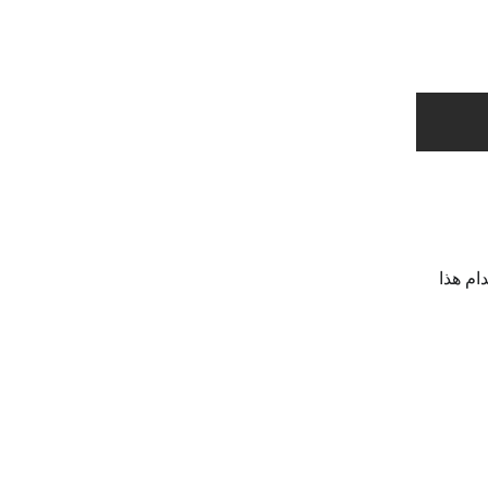
اب. يمكنك استخدام هذا