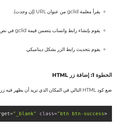
يقرأ معلمة gclid من عنوان URL (إن وجدت).
يقوم بإنشاء رابط واتساب يتضمن قيمة gclid في نص الرسالة.
يقوم بتحديث رابط الزر بشكل ديناميكي.
الخطوة 1: إضافة زر HTML
ضع كود HTML التالي في المكان الذي تريد أن يظهر فيه زر واتساب:
rget=
"_blank"
class
=
"btn btn-success"
<a id=