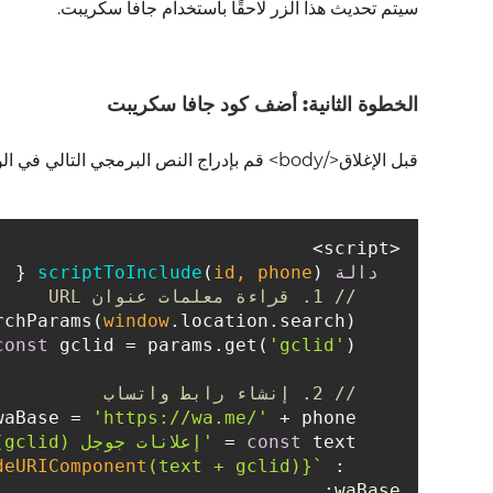
سيتم تحديث هذا الزر لاحقًا باستخدام جافا سكريبت.
الخطوة الثانية: أضف كود جافا سكريبت
قبل الإغلاق</body> قم بإدراج النص البرمجي التالي في الوسم:
<script>

دالة
) 
id, phone
(
scriptToInclude
{

// 1. قراءة معلمات عنوان URL
rchParams(
window
.location.search);

const
 gclid = params.get(
'gclid'
);

// 2. إنشاء رابط واتساب
waBase = 
'https://wa.me/'
 + phone;

 text = 
const
'إعلانات جوجل (gclid)'
deURIComponent
(text + gclid)}
`
 : 
waBase;
