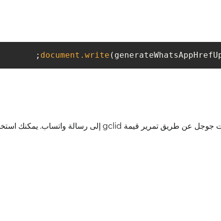
document.write
(generateWhatsAppHrefU
تساعدك هذه الطريقة على تتبع العملاء المحتملين من إعلانات جوجل عن طريق تمرير قيمة gclid إلى رسالة واتس