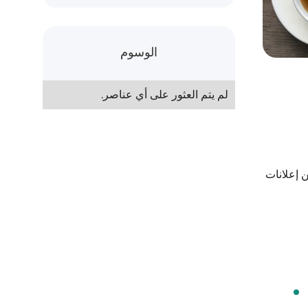
الوسوم
لم يتم العثور على أي عناصر.
ر إلى موقعك الإلكتروني لفتح محادثة واتساب. إذا كان مُعامل gclid موجودًا في عنوان URL (من إعلانات