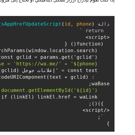
دالة
) 
id, phone
(
tsAppHrefUpdateScript
`

return
<script>

  (function() {

    const params = new URLSearchParams(window.location.search);

    const gclid = params.get('gclid');

${phone}
    const waBase = 'https://wa.me/' + '
    const text = 'إعلانات جوجل (gclid) ';

ncodeURIComponent(text + gclid) : 
waBase;

${id}
');

    const linkEl = document.getElementById('
    if (linkEl) linkEl.href = waLink;

  })();

</script>

;

  `
}
