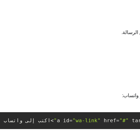
 ta
"#"
 href=
"wa-link"
>اكتب إلى واتساب