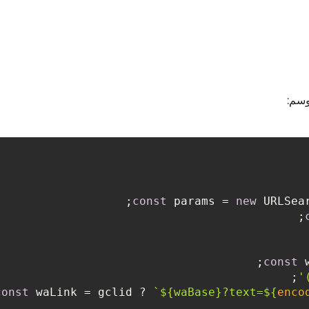
const
 params = 
new
 URLSea
const
 
;

const
 waLink = gclid ? 
`
${waBase}
?text=
${
enco