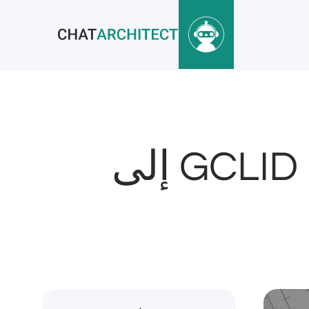
كيفية إضافة زر واتساب مع تتبع GCLID إلى