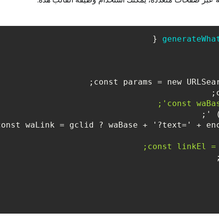
{

generateWha
';

    const waLink = gclid ? waBase + '?text=' + e