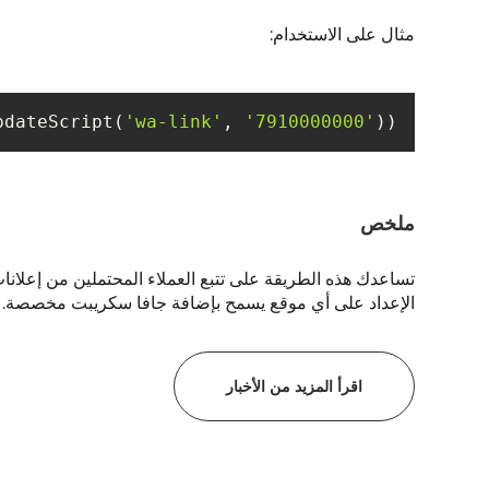
مثال على الاستخدام:
pdateScript(
'wa-link'
, 
'7910000000'
));

ملخص
الإعداد على أي موقع يسمح بإضافة جافا سكريبت مخصصة.
اقرأ المزيد من الأخبار