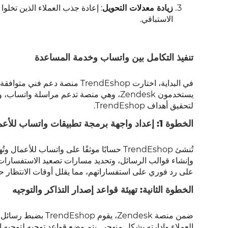
زيادة معدلات التحويل
: إعادة جذب العملاء الذين تخلو
الاستباقي.
تنفيذ التكامل بين واتساب وخدمة المساعدة
في البداية، اختارت TrendEshop 
يستخدمون Zendesk، وهي منصة تدعم مراسلة وا
لتحقيق أهداف TrendEshop.
الخطوة 1: إعداد واجهة برمجة تطبيقات واتساب للأعمال
تُنشئ TrendEshop حسابًا موثقًا على واتساب
على رد فوري على استفساراتهم، مما يقلل أوقات الانتظار ح
الخطوة الثانية: تهيئة قواعد إصدار التذاكر والتوجيه
العملاء وإدارته بشكل منهجي. يتم وضع قواعد توجيه لتوجيه 