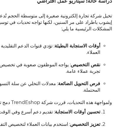
دراسة حالة: سيناريو عمل افتراضي
تخيل شركة تجارة إلكترونية صغيرة إلى متوسطة الحجم تُدع
إيشوب باطراد على مر السنين، لكنها تواجه تحديات في توس
المشكلات الرئيسية ما يلي:
أوقات الاستجابة البطيئة
: تؤدي قنوات الدعم التقليدية 
العملاء.
نقص التخصيص
: يواجه الموظفون صعوبة في تخصيص ا
تجربة عملاء عامة.
فرص التحويل الضائعة
: معدلات التخلي عن سلة التسوق
المحتملة.
ولمواجهة هذه التحديات، قررت شركة TrendEshop دمج تطبيق واتساب مع نظام مكتب المساعدة الخاص بها، ووضعت أهدافاً واضحة:
تحسين أوقات الاستجابة
: تقديم دعم أسرع وفي الوقت 
تعزيز التخصيص
: استخدم بيانات العملاء لتخصيص التف