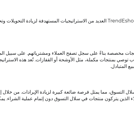
بفضل التكامل بين واتساب وخدمة المساعدة، يطبق متجر TrendEshop العديد من الاستراتيجيات المستهدفة لزيادة التحوي
 توصيات منتجات مخصصة بناءً على سجل تصفح العملاء ومشترياتهم. على سبيل ال
اب توصي بمنتجات مكملة، مثل الأوشحة أو القفازات. تُعد هذه الاستراتيجي
معدل التخلي عن سلال التسوق، مما يمثل فرصة ضائعة كبيرة لزيادة الإيرادات. من خلال 
ية، يمكن لـ TrendEshop متابعة العملاء الذين يتركون منتجات في سلال التسوق دون إتمام عملية الشراء.