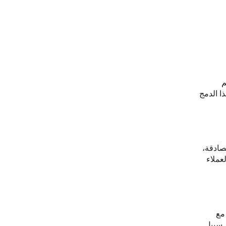
م
هذا الدمج
لمصادقة،
إعداد الردود الآلية، تضمن TrendEshop حصول العملاء
اعل مع
ى سبيل