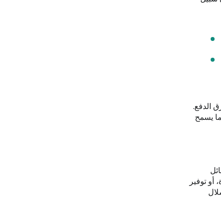
 وطرق الدفع.
ما يسمح
سائل
 أو توفير
لال