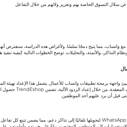
ا عن سلال التسوق الخاصة بهم وتعزيز ولائهم من خلال التفاعل
منصة دعم فني متوافقة مع واتساب، مما يتيح دمجًا سلسًا. ولأغراض هذه الدراسة، سنفترض أنه
تساب، ونظام التذاكر، والأتمتة، والتحليلات. توضح الخطوات التالية كيفية تنفيذ 
 للأعمال وتُهيئ واجهة برمجة تطبيقات واتساب للأعمال. يشمل هذا الإعداد تهيئة ا
وإنشاء قوالب الرسائل، وتحديد مسارات تصعيد الاستفسارات المعقدة. من خلال 
تى قبل أن يرد عليهم أحد الموظفين.
ضمن منصة Zendesk، يقوم TrendEshop بضبط رسائل WhatsApp لتحويلها تلقائيًا إلى تذاكر دعم، مما يضمن تتبع كل تف
الاستفسارات إلى الموظفين المختصين بناءً على خبرتهم وأولويتهم. عل