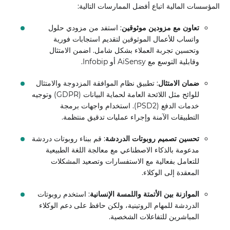
المؤسسات المالية اتباع أفضل الممارسات التالية:
تعاون مع مزودين موثوقين
: استفد من مزودي حلول
واتساب للأعمال الموثوقين لتقديم استجابات فورية
وتحسين تجربة العملاء بشكل شامل. اضمن الامتثال
وقابلية التوسع مع AiSensy أو Infobip.
ضمان الامتثال
: تطبيق نظام الموافقة المزدوجة والامتثال
للوائح مثل اللائحة العامة لحماية البيانات (GDPR) وتوجيه
خدمات الدفع (PSD2). استخدام واجهات برمجة
التطبيقات الآمنة وإجراء عمليات تدقيق منتظمة.
تحسين تصميم روبوتات الدردشة
: قم ببناء روبوتات دردشة
مدعومة بالذكاء الاصطناعي مع معالجة اللغة الطبيعية
للتعامل بفعالية مع الاستفسارات وتصعيد المشكلات
المعقدة إلى الوكلاء.
الموازنة بين الأتمتة واللمسة الإنسانية
: استخدم روبوتات
الدردشة للمهام الروتينية، ولكن حافظ على دعم الوكلاء
المباشرين للتفاعلات الشخصية.