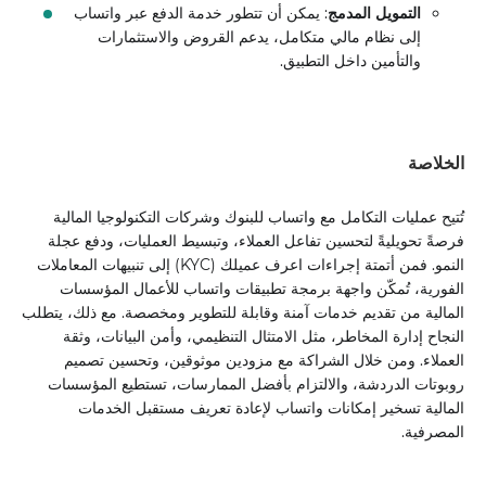
التمويل المدمج
: يمكن أن تتطور خدمة الدفع عبر واتساب
إلى نظام مالي متكامل، يدعم القروض والاستثمارات
والتأمين داخل التطبيق.
الخلاصة
تُتيح عمليات التكامل مع واتساب للبنوك وشركات التكنولوجيا المالية
فرصةً تحويليةً لتحسين تفاعل العملاء، وتبسيط العمليات، ودفع عجلة
النمو. فمن أتمتة إجراءات اعرف عميلك (KYC) إلى تنبيهات المعاملات
الفورية، تُمكّن واجهة برمجة تطبيقات واتساب للأعمال المؤسسات
المالية من تقديم خدمات آمنة وقابلة للتطوير ومخصصة. مع ذلك، يتطلب
النجاح إدارة المخاطر، مثل الامتثال التنظيمي، وأمن البيانات، وثقة
العملاء. ومن خلال الشراكة مع مزودين موثوقين، وتحسين تصميم
روبوتات الدردشة، والالتزام بأفضل الممارسات، تستطيع المؤسسات
المالية تسخير إمكانات واتساب لإعادة تعريف مستقبل الخدمات
المصرفية.