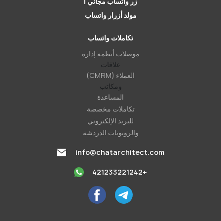
زر واتساب مجاني |
مولد أزرار واتساب
تكاملات واتساب
موصلات أنظمة إدارة
علاقات
العملاء (CMRM)
ومكاتب
المساعدة
تكاملات مخصصة
للبريد الإلكتروني
والروبوتات الدردشة
info@chatarchitect.com
+421233221242