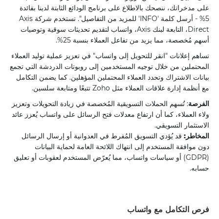
على مدخراتك، ننصحك بالاطلاع على برنامج الودائع الثابتة لدينا بفائدة
5% - أرسل كلمة 'INFO' للمزيد من التفاصيل". تستخدم شركة Axis
Direct، التابعة لبنك Axis، واتساب لتقديم تحديثات سوقية وتوصيات
أسهم مُخصصة، مما يزيد من تفاعل العملاء بنسبة 25%.
تساهم إعلانات "انقر للتحويل إلى واتساب" في تعزيز عملية توليد العملاء
المحتملين من خلال توجيه المستخدمين إلى روبوتات الدردشة التي تجمع
بيانات الاشتراك وتحدد العملاء المحتملين المؤهلين. كما يضمن التكامل
مع أنظمة إدارة علاقات العملاء مثل Zoho تتبعًا ومتابعة سلسين.
الفرصة
: تُسهم الحملات التسويقية المُخصصة في زيادة التحويلات وتعزيز
ولاء العملاء، كما أن ارتفاع معدلات فتح الرسائل على واتساب يُعزز عائد
الاستثمار التسويقي.
المخاطر:
قد يُؤدي التسويق المُفرط في العدوانية أو إرسال الرسائل
دون موافقة المستخدم إلى انتهاك اللائحة العامة لحماية البيانات
(GDPR) أو سياسات واتساب، مما يُعرّض المستخدم لعقوبات أو تعليق
حسابه.
فرص التكامل مع واتساب