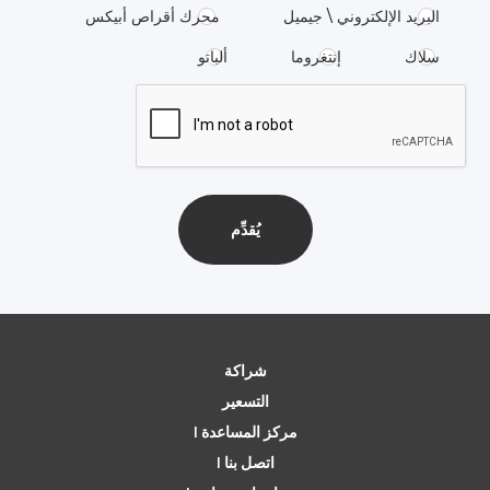
البريد الإلكتروني \ جيميل
محرك أقراص أبيكس
سلاك
إنتغروما
ألباتو
شراكة
التسعير
مركز المساعدة |
اتصل بنا |