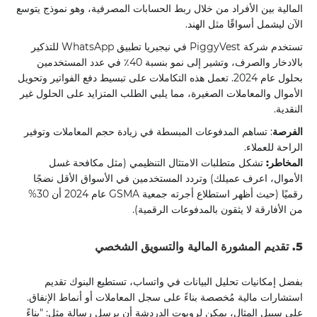
المالية بين الأفراد من خلال ربط الحسابات المصرفية، وهو نموذج يتوسع
الآن ليشمل أسواقًا مثل الهند.
تستخدم شركة PiggyVest في نيجيريا تطبيق WhatsApp للتذكير
بالادخار والصرف، وتشير إلى نمو بنسبة 40٪ في عدد المستخدمين
بحلول عام 2024. تعمل هذه التكاملات على تبسيط دفع الفواتير وتحويل
الأموال والمعاملات الصغيرة، مما يلبي الطلب المتزايد على الحلول غير
النقدية.
الفرصة
: تساهم المدفوعات المبسطة في زيادة حجم المعاملات وتوفير
الراحة للعملاء.
المخاطر:
تشكل متطلبات الامتثال التنظيمي (مثل مكافحة غسل
الأموال، اعرف عميلك) وتردد المستخدمين في الأسواق الأقل نضجًا
رقميًا (حيث أظهر استطلاع أجرته جمعية GSMA عام 2024 أن 30%
من الأفارقة لا يثقون بالمدفوعات الرقمية).
5. تقديم المشورة المالية والتسويق الشخصي
بفضل إمكانيات تحليل البيانات في واتساب، تستطيع البنوك تقديم
استشارات مالية مُخصصة بناءً على سجل المعاملات أو أنماط الإنفاق.
على سبيل المثال، يمكن لروبوت الدردشة أن يرسل رسالة مثل: "بناءً