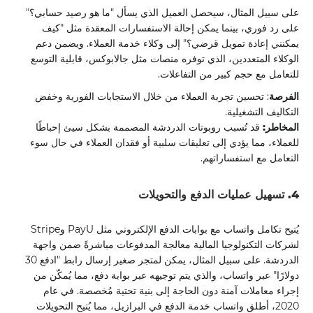
على سبيل المثال، سيحصل العميل الذي يسأل "ما هو رصيد حسابي؟"
على رد فوري، بينما يمكن إحالة الاستفسارات المعقدة مثل "كيف
يمكنني إعادة تمويل قرضي؟" إلى وكلاء خدمة العملاء. ويضمن دعم
الوكلاء المتعددين، الذي توفره منصات مثل جالابوكس، قابلية التوسع
للتعامل مع حجم كبير من التفاعلات.
الفرصة
: تحسين تجربة العملاء من خلال الاستجابات الفورية وخفض
التكاليف التشغيلية.
المخاطر:
قد تُسبب روبوتات الدردشة المصممة بشكل سيئ إحباطًا
للعملاء، مما يؤدي إلى تعليقات سلبية أو فقدان العملاء في حال سوء
التعامل مع استفساراتهم.
4. تسهيل عمليات الدفع والتحويلات
يُتيح تكامل واتساب مع بوابات الدفع الإلكتروني مثل PayU وStripe
لشركات التكنولوجيا المالية معالجة المدفوعات مباشرةً ضمن واجهة
الدردشة. على سبيل المثال، يمكن لمتجر صغير إرسال رابط "ادفع 30
دولارًا" عبر واتساب، والذي يتم توجيهه عبر بوابة دفع، مما يُمكّن من
إجراء معاملات آمنة دون الحاجة إلى بنية تحتية مُخصصة. في عام
2020، أطلق واتساب خدمة الدفع في البرازيل، مما يُتيح التحويلات