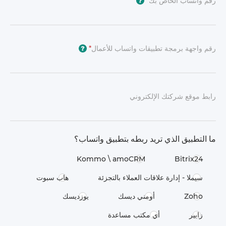
رقم واتساب الخاص بك
*
?
رقم واجهة برمجة تطبيقات واتساب للأعمال
*
?
رابط موقع شركتك الإلكتروني
ما التطبيق الذي تريد ربطه بتطبيق واتساب؟
Kommo \​ amoCRM
Bitrix24
سيملا - إدارة علاقات العملاء بالتجزئة
هاب سبوت
Zoho
أومني ديسك
يوزديسك
زابير
أي مكتب مساعدة