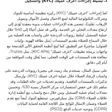
1. تبسيط إجراءات اعرف عميلك (KYC) والتسجيل
تُعدّ إجراءات "اعرف عميلك" (KYC) ركيزة تنظيمية أساسية للبنوك
وشركات التكنولوجيا المالية لمنع الاحتيال وغسل الأموال وتمويل
الإرهاب. تقليديًا، تتضمن هذه الإجراءات عمليات يدوية معقدة تُؤدي إلى
ارتفاع معدلات التخلي عن الخدمة، والتي قد تصل أحيانًا إلى 40% خلال
عملية التسجيل. تُبسّط روبوتات الدردشة على واتساب هذه العملية من
خلال السماح للعملاء بتقديم المستندات (مثل بطاقة الهوية، وإثبات
العنوان) مباشرةً عبر التطبيق. كما تُتيح أنظمة التحقق الآلي المُدمجة مع
واجهات برمجة تطبيقات "اعرف عميلك" (KYC APIs)، مثل Trulioo،
معالجة هذه المستندات في الوقت الفعلي، مما يُقلل وقت الموافقة من
أيام إلى دقائق.
على سبيل المثال، يستخدم بنك زينيث في نيجيريا روبوتات الدردشة على
واتساب لإرشاد العملاء خلال عملية اعرف عميلك (KYC)، وإرسال
تذكيرات بالمستندات الناقصة، وتقديم تحديثات عن حالة الطلبات. وقد
ساهم ذلك في خفض استفسارات مركز الاتصال بنسبة 30%، وتحسين
معدلات إتمام عملية التسجيل. ومن خلال دمج واتساب مع أنظمة إدارة
علاقات العملاء (CRM) مثل سيلزفورس، تستطيع البنوك أيضاً تتبع تقدم
العملاء وضمان الامتثال للوائح مثل اللائحة العامة لحماية البيانات
(GDPR) وتوجيه خدمات الدفع (PSD2).