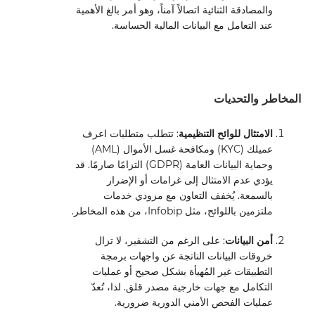
والمصادقة الثنائية اتصالاً آمناً، وهو أمر بالغ الأهمية
عند التعامل مع البيانات المالية الحساسة.
المخاطر والتحديات
الامتثال للوائح التنظيمية
: تتطلب متطلبات اعرف
عميلك (KYC) ومكافحة غسل الأموال (AML)
وحماية البيانات العامة (GDPR) التزامًا صارمًا. قد
يؤدي عدم الامتثال إلى غرامات أو الإضرار
بالسمعة. يُخفف التعاون مع مزودي خدمات
ملتزمين باللوائح، مثل Infobip، من هذه المخاطر.
أمن البيانات
: على الرغم من التشفير، لا تزال
خروقات البيانات الناتجة عن واجهات برمجة
التطبيقات غير المُهيأة بشكل صحيح أو عمليات
التكامل مع جهات خارجية مصدر قلق. لذا، تُعدّ
عمليات الفحص الأمني ​​الدورية ضرورية.