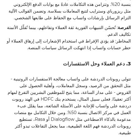
بنسبة 20%. وتتزامن هذه التكاملات عادةً مع بوابات الدفع الإلكتروني
مثل ريزورباي وسترايب لتتبع المعاملات بسلاسة. وتضمن القوالب الآلية
التزام الرسائل بإرشادات واتساب مع الحفاظ على طابعها الشخصي.
الفرصة
: تُحسّن التنبيهات الفورية ثقة العملاء وتفاعلهم، بينما تُقلّل الأتمتة
تكاليف الدعم.
المخاطر: قد يؤدي الإفراط في استخدام الإشعارات إلى إرهاق العملاء أو
حظر حسابات واتساب إذا انتهكت الرسائل سياسات المنصة.
3. دعم العملاء وحل الاستفسارات
تتولى روبوتات الدردشة على واتساب معالجة الاستفسارات الروتينية -
مثل التحقق من الرصيد، وسجل المعاملات، وأهلية الحصول على
القروض - على مدار الساعة، مما يتيح للموظفين البشريين التفرغ لمهام
أكثر تعقيدًا. فعلى سبيل المثال، يستخدم بنك HDFC في الهند روبوت
دردشة على واتساب للإجابة على الأسئلة الشائعة، مما يقلل عبء
العمل في مركز الاتصال بنسبة 50%. ومن خلال التكامل مع منصات
مدعومة بالذكاء الاصطناعي مثل Dialogflow أو Rasa، تستطيع
روبوتات الدردشة فهم اللغة الطبيعية، مما يجعل التفاعلات تبدو أكثر
طبيعية.