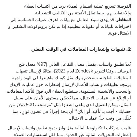
الفرصة
: تسريع عملية انضمام العملاء يزيد من اكتساب العملاء
والاحتفاظ بهم، بينما تقلل الأتمتة من التكاليف التشغيلية.
المخاطر
: قد يؤدي سوء التعامل مع بيانات اعرف عميلك الحساسة إلى
اختراقات للبيانات أو عقوبات تنظيمية إذا لم تكن بروتوكولات التشفير أو
الامتثال قوية.
2. تنبيهات وإشعارات المعاملات في الوقت الفعلي
يُعدّ تطبيق واتساب، بفضل معدل التفاعل العالي (97% معدل فتح
الرسائل، وفقًا لتقرير Zendesk لعام 2023)، مثاليًا لإرسال تنبيهات
المعاملات العاجلة. تستخدم بنوك مثل كوتاك ماهيندرا في الهند واجهة
برمجة تطبيقات واتساب للأعمال لإرسال إشعارات حول عمليات الإيداع
والسحب والأنشطة المشبوهة. يستطيع العملاء الرد فورًا لتأكيد المعاملات
أو الإبلاغ عن عمليات الاحتيال، مما يُحسّن مستوى الأمان. على سبيل
المثال، يمكن للعميل الذي يتلقى إشعارًا مثل "تم سحب 500 دولار من
حسابك - أجب بـ 'تأكيد' أو 'إبلاغ'" أن يتخذ إجراءً في غضون ثوانٍ، مما
يُقلّل من وقت حلّ عمليات الاحتيال.
قامت شركات التكنولوجيا المالية مثل وايز بدمج تطبيق واتساب لإرسال
إشعارات التحويلات المالية عبر الحدود، مما قلل استفسارات العملاء