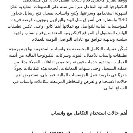
ووفقًا لتقرير ماكينزي لعام 2023، يُفضّل 60% من مستخدمي
التكنولوجيا المالية التفاعل عبر المراسلة على التطبيقات التقليدية نظرًا
لسهولة استخدامها وسرعتها. ويُتيح واتساب، بمعدل فتح رسائل يتجاوز
90% وانتشاره في أسواق مثل الهند والبرازيل ونيجيريا، فرصة فريدة
للمؤسسات المالية للتواصل مع عملائها أينما كانوا. وعلى عكس تطبيقات
الهاتف المحمول أو المواقع الإلكترونية المعقدة، يوفر واتساب واجهة
سلسة وبديهية تتوافق مع عادات التواصل اليومية للعملاء.
تُمكّن عمليات التكامل المخصصة مع واتساب، المدعومة بواجهة برمجة
تطبيقات واتساب للأعمال، البنوك وشركات التكنولوجيا المالية من أتمتة
العمليات، وتقديم خدمات فورية، وتخصيص تفاعلات العملاء. بدءًا من
عملية التسجيل وحتى تنبيهات المعاملات، تُحدث هذه التكاملات تحولًا
جذريًا في طريقة عمل المؤسسات المالية. فيما يلي، نستعرض أهم
حالات الاستخدام والفرص والمخاطر المرتبطة بتكاملات واتساب في
القطاع المالي.
أهم حالات استخدام التكامل مع واتساب