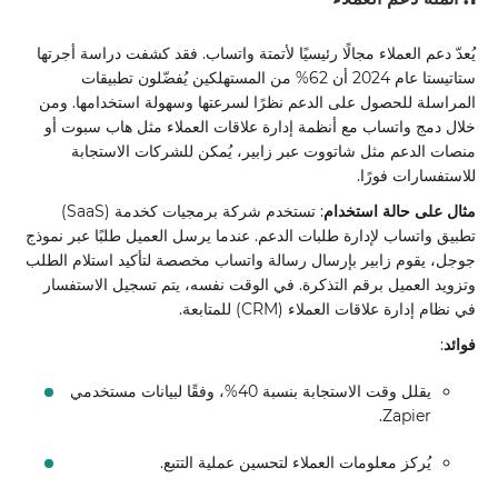
يُعدّ دعم العملاء مجالًا رئيسيًا لأتمتة واتساب. فقد كشفت دراسة أجرتها
ستاتيستا عام 2024 أن 62% من المستهلكين يُفضّلون تطبيقات
المراسلة للحصول على الدعم نظرًا لسرعتها وسهولة استخدامها. ومن
خلال دمج واتساب مع أنظمة إدارة علاقات العملاء مثل هاب سبوت أو
منصات الدعم مثل شاتووت عبر زابير، يُمكن للشركات الاستجابة
للاستفسارات فورًا.
مثال على حالة استخدام
: تستخدم شركة برمجيات كخدمة (SaaS)
تطبيق واتساب لإدارة طلبات الدعم. عندما يرسل العميل طلبًا عبر نموذج
جوجل، يقوم زابير بإرسال رسالة واتساب مخصصة لتأكيد استلام الطلب
وتزويد العميل برقم التذكرة. في الوقت نفسه، يتم تسجيل الاستفسار
في نظام إدارة علاقات العملاء (CRM) للمتابعة.
فوائد
:
يقلل وقت الاستجابة بنسبة 40%، وفقًا لبيانات مستخدمي
Zapier.
يُركز معلومات العملاء لتحسين عملية التتبع.