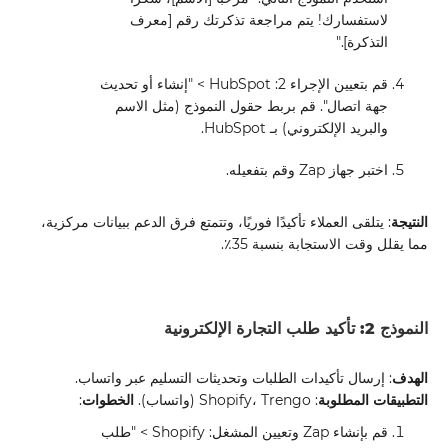
لاستفسارك! يتم مراجعة تذكرتك رقم [معرف
التذكرة]."
قم بتعيين الإجراء 2: HubSpot > "إنشاء أو تحديث
جهة اتصال". قم بربط حقول النموذج (مثل الاسم
والبريد الإلكتروني) بـ HubSpot.
اختبر جهاز Zap وقم بتفعيله.
النتيجة
: يتلقى العملاء تأكيدًا فوريًا، وتتمتع فرق الدعم ببيانات مركزية،
مما يقلل وقت الاستجابة بنسبة 35٪.
النموذج 2: تأكيد طلب التجارة الإلكترونية
الهدف
: إرسال تأكيدات الطلبات وتحديثات التسليم عبر واتساب.
التطبيقات المطلوبة
: Shopify، Trengo (واتساب).
الخطوات
:
قم بإنشاء Zap وتعيين المشغل: Shopify > "طلب