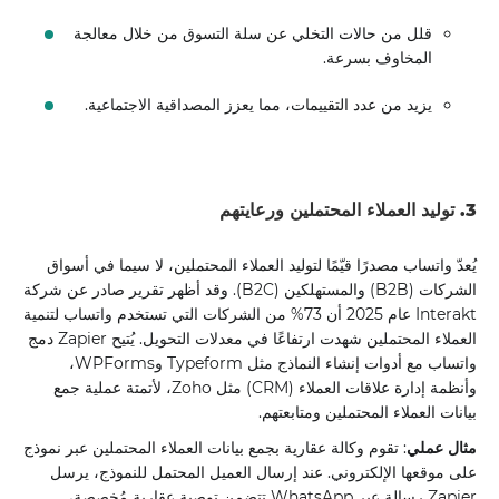
قلل من حالات التخلي عن سلة التسوق من خلال معالجة
المخاوف بسرعة.
يزيد من عدد التقييمات، مما يعزز المصداقية الاجتماعية.
3. توليد العملاء المحتملين ورعايتهم
يُعدّ واتساب مصدرًا قيّمًا لتوليد العملاء المحتملين، لا سيما في أسواق
الشركات (B2B) والمستهلكين (B2C). وقد أظهر تقرير صادر عن شركة
Interakt عام 2025 أن 73% من الشركات التي تستخدم واتساب لتنمية
العملاء المحتملين شهدت ارتفاعًا في معدلات التحويل. يُتيح Zapier دمج
واتساب مع أدوات إنشاء النماذج مثل Typeform وWPForms،
وأنظمة إدارة علاقات العملاء (CRM) مثل Zoho، لأتمتة عملية جمع
بيانات العملاء المحتملين ومتابعتهم.
مثال عملي
: تقوم وكالة عقارية بجمع بيانات العملاء المحتملين عبر نموذج
على موقعها الإلكتروني. عند إرسال العميل المحتمل للنموذج، يرسل
Zapier رسالة عبر WhatsApp تتضمن توصية عقارية مُخصصة،