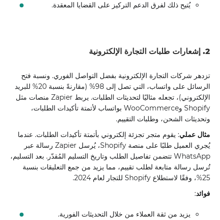
يُتيح ذلك لفرق الدعم التركيز على القضايا المعقدة.
2. إشعارات طلبات التجارة الإلكترونية
تزدهر شركات التجارة الإلكترونية بفضل التواصل الفوري. ونسبة فتح
الرسائل على واتساب، التي تصل إلى 98% (مقارنةً بنسبة 20% للبريد
الإلكتروني)، تجعله مثاليًا لتحديثات الطلبات. يربط Zapier منصات مثل
Shopify وWooCommerce بواتساب لأتمتة تأكيدات الطلبات،
وتحديثات الشحن، وطلبات التقييم.
مثال عملي
: يقوم متجر تجزئة إلكتروني بأتمتة تأكيدات الطلبات. عندما
يُجري العميل طلبًا على منصة Shopify، يُرسل Zapier رسالة عبر
WhatsApp تتضمن تفاصيل الطلب وتاريخ التسليم المُقدّر. بعد التسليم،
تُرسل رسالة متابعة لطلب تقييم، مما يزيد من جمع التعليقات بنسبة
25%، وفقًا لاستطلاع Shopify للتجار لعام 2024.
فوائد
:
يزيد من ثقة العملاء من خلال التحديثات الفورية.