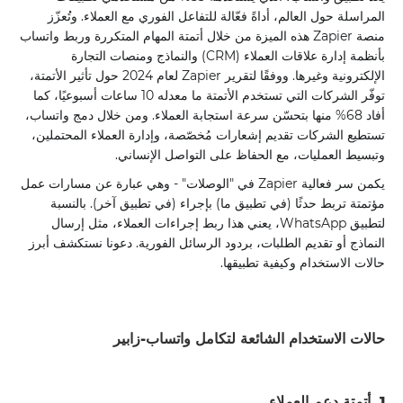
المراسلة حول العالم، أداةً فعّالة للتفاعل الفوري مع العملاء. وتُعزّز
منصة Zapier هذه الميزة من خلال أتمتة المهام المتكررة وربط واتساب
بأنظمة إدارة علاقات العملاء (CRM) والنماذج ومنصات التجارة
الإلكترونية وغيرها. ووفقًا لتقرير Zapier لعام 2024 حول تأثير الأتمتة،
توفّر الشركات التي تستخدم الأتمتة ما معدله 10 ساعات أسبوعيًا، كما
أفاد 68% منها بتحسّن سرعة استجابة العملاء. ومن خلال دمج واتساب،
تستطيع الشركات تقديم إشعارات مُخصّصة، وإدارة العملاء المحتملين،
وتبسيط العمليات، مع الحفاظ على التواصل الإنساني.
يكمن سر فعالية Zapier في "الوصلات" - وهي عبارة عن مسارات عمل
مؤتمتة تربط حدثًا (في تطبيق ما) بإجراء (في تطبيق آخر). بالنسبة
لتطبيق WhatsApp، يعني هذا ربط إجراءات العملاء، مثل إرسال
النماذج أو تقديم الطلبات، بردود الرسائل الفورية. دعونا نستكشف أبرز
حالات الاستخدام وكيفية تطبيقها.
حالات الاستخدام الشائعة لتكامل واتساب-زابير
1. أتمتة دعم العملاء