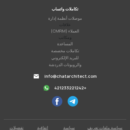
تكاملات واتساب
موصلات أنظمة إدارة
علاقات
العملاء (CMRM)
ومكاتب
المساعدة
تكاملات مخصصة
للبريد الإلكتروني
والروبوتات الدردشة
info@chatarchitect.com
+421233221242
سياسة ملفات تعريف
سياسة
اتفاقية
تفضيلات