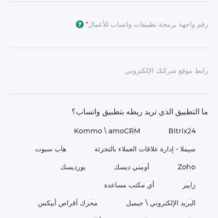
رقم واجهة برمجة تطبيقات واتساب للأعمال
*
?
رابط موقع شركتك الإلكتروني
ما التطبيق الذي تريد ربطه بتطبيق واتساب؟
Kommo \​ amoCRM
Bitrix24
سيملا - إدارة علاقات العملاء بالتجزئة
هاب سبوت
Zoho
أومني ديسك
يوزديسك
زابير
أي مكتب مساعدة
البريد الإلكتروني \ جيميل
محرك أقراص أبيكس