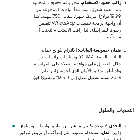
راقب حدود الاستخدام:
توفر باقة Zapier المجانية
100 مهمة شهريًا، بينما تبدأ الباقات المدفوعة من
19.99 دولارًا أمريكيًا شهريًا مقابل 750 مهمة. كما
أن واجهة برمجة تطبيقات WhatsApp تتضمن
رسومًا للمراسلة، لذا راقب الاستخدام لتجنب أي
مفاجآت.
ضمان خصوصية البيانات
: الالتزام بلوائح حماية
البيانات العامة (GDPR) وسياسات واتساب من
خلال الحصول على موافقة العملاء على المراسلة.
وقد أظهر تدقيق الأمان الذي أجرته زابير عام
2025 نسبة تشغيل تصل إلى 99.9% وتشفيرًا قويًا.
التحديات والحلول
التحدي
: لا يوجد تكامل مباشر بين تطبيق واتساب وبرنامج
زابير.
الحل
: استخدام وسيط مثل إنترآكت أو ترينغو لتوفير
اتصال سلس مع زابير.