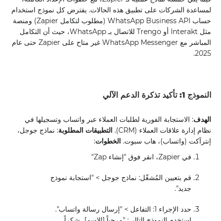
لمساعدة الشركات على تطبيق هذه الحالات. يفترض كل نموذج استخدام
حساب WhatsApp Business API (مطلوب لتكامل Zapier) ومنصة
مثل Interakt أو Trengo للاتصال بـ WhatsApp، حيث أن التكامل
المباشر مع WhatsApp Messenger غير متاح على Zapier حتى عام
2025.
النموذج 1: تأكيد تذكرة الدعم الآلي
الهدف
: الاستجابة الفورية لطلبات العملاء عبر واتساب وتسجيلها في
نظام إدارة علاقات العملاء (CRM).
التطبيقات المطلوبة
: نماذج جوجل،
إنترآكت (واتساب)، هاب سبوت.
الخطوات
:
في Zapier، انقر فوق "إنشاء Zap"
قم بتعيين المُشغّل: نماذج جوجل > "استجابة نموذج
جديد".
حدد الإجراء 1: التفاعل > "إرسال رسالة واتساب".
استخدم النموذج التالي: "مرحباً [الاسم]، شكراً