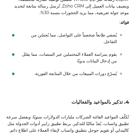
ويضيف بيانات العميل إلى Zoho CRM. تُرسل رسالة متابعة لتحديد
موعد جولة تعريفية، مما يزيد الحجوزات بنسبة 30%.
فوائد
:
يُضفي طابعاً شخصياً على التواصل، مما يُحسّن من
التفاعل.
يقوم بمزامنة العملاء المحتملين عبر المنصات، مما يقلل
من إدخال البيانات يدويًا.
يُسرّع دورات المبيعات من خلال المتابعة الفورية.
4. تذكير بالمواعيد والفعاليات
تُكلّف المواعيد الفائتة الشركات مليارات الدولارات سنويًا. وبفضل سرعة
تطبيق واتساب، يُعدّ مثاليًا للتذكير. يربط تطبيق زابير أدوات الجدولة مثل
كاليندلي أو تقويم جوجل بتطبيق واتساب لإبقاء العملاء على اطلاع دائم.