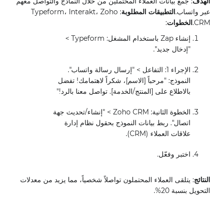
الهدف
: جمع بيانات العملاء المحتملين من خلال النماذج والتواصل معهم
عبر واتساب.
التطبيقات المطلوبة
: Typeform، Interakt، Zoho
CRM.
الخطوات
:
إنشاء Zap باستخدام المشغل: Typeform >
"إدخال جديد".
الإجراء 1: التفاعل > "إرسال رسالة واتساب".
النموذج: "مرحباً [الاسم]، شكراً لاهتمامك! تفضل
بالاطلاع على [المنتج/الخدمة]. تواصل معنا بالرد!"
الخطوة الثانية: Zoho CRM > "إنشاء/تحديث جهة
اتصال". ربط بيانات النموذج بحقول نظام إدارة
علاقات العملاء (CRM).
اختبر وفعّل.
النتائج
: يتلقى العملاء المحتملون تواصلاً شخصياً، مما يزيد من معدلات
التحويل بنسبة 20%.