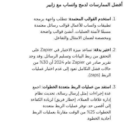
أفضل الممارسات لدمج واتساب مع زابير
استخدم القوالب المعتمدة
: تتطلب واجهة برمجة
تطبيقات واتساب للأعمال قوالب رسائل معتمدة
مسبقًا لأتمتة العمليات. أنشئ قوالب واضحة
ومخصصة لضمان الامتثال والتفاعل.
اختبر بدقة
: تساعد ميزة الاختبار في Zapier على
التحقق من ربط البيانات وتسليم الرسائل. وقد وجد
تقرير صادر عن Zapier عام 2024 أن 30% من
حالات فشل التكامل تعود إلى عدم اختبار عمليات
الربط (zaps).
استفد من عمليات الربط متعددة الخطوات
: اجمع
عدة إجراءات (مثل إرسال رسالة، تحديث نظام
إدارة علاقات العملاء، إخطار فريق) لزيادة الكفاءة
إلى أقصى حد. توفر عمليات الربط متعددة
الخطوات 25% من الوقت مقارنةً بعمليات الربط
أحادية الخطوة.