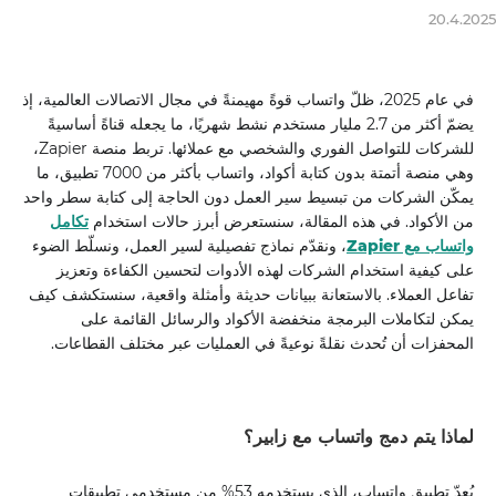
20.4.2025
في عام 2025، ظلّ واتساب قوةً مهيمنةً في مجال الاتصالات العالمية، إذ
يضمّ أكثر من 2.7 مليار مستخدم نشط شهريًا، ما يجعله قناةً أساسيةً
للشركات للتواصل الفوري والشخصي مع عملائها. تربط منصة Zapier،
وهي منصة أتمتة بدون كتابة أكواد، واتساب بأكثر من 7000 تطبيق، ما
يمكّن الشركات من تبسيط سير العمل دون الحاجة إلى كتابة سطر واحد
من الأكواد. في هذه المقالة، سنستعرض أبرز حالات استخدام
تكامل
واتساب مع Zapier
، ونقدّم نماذج تفصيلية لسير العمل، ونسلّط الضوء
على كيفية استخدام الشركات لهذه الأدوات لتحسين الكفاءة وتعزيز
تفاعل العملاء. بالاستعانة ببيانات حديثة وأمثلة واقعية، سنستكشف كيف
يمكن لتكاملات البرمجة منخفضة الأكواد والرسائل القائمة على
المحفزات أن تُحدث نقلةً نوعيةً في العمليات عبر مختلف القطاعات.
لماذا يتم دمج واتساب مع زابير؟
يُعدّ تطبيق واتساب، الذي يستخدمه 53% من مستخدمي تطبيقات