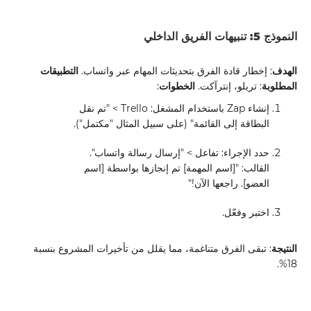
النموذج 5: تنبيهات الفريق الداخلي
الهدف
: إخطار قادة الفرق بتحديثات المهام عبر واتساب.
التطبيقات
المطلوبة
: تريلو، إنترآكت.
الخطوات
:
إنشاء Zap باستخدام المشغل: Trello > "تم نقل
البطاقة إلى القائمة" (على سبيل المثال "مكتمل").
حدد الإجراء: تفاعل > "إرسال رسالة واتساب".
القالب: "[اسم المهمة] تم إنجازها بواسطة [اسم
العضو]. راجعها الآن!"
اختبر وفعّل.
النتيجة
: تبقى الفرق متناغمة، مما يقلل من تأخيرات المشروع بنسبة
18%.