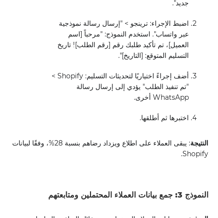
جديد".
اضبط الإجراء: ترينجو > "إرسال رسالة نموذجية
عبر واتساب". استخدم النموذج: "مرحباً [اسم
العميل]، تم تأكيد طلبك رقم [رقم الطلب]! تاريخ
التسليم المتوقع: [التاريخ]".
أضف إجراءً اختياريًا لتحديثات التسليم: Shopify >
"تم تنفيذ الطلب" يؤدي إلى إرسال رسالة
WhatsApp أخرى.
اختبرها ثم أطلقها.
النتيجة
: يبقى العملاء على اطلاع ويزداد رضاهم بنسبة 28%، وفقًا لبيانات
Shopify.
النموذج 3: جمع بيانات العملاء المحتملين ومتابعتهم