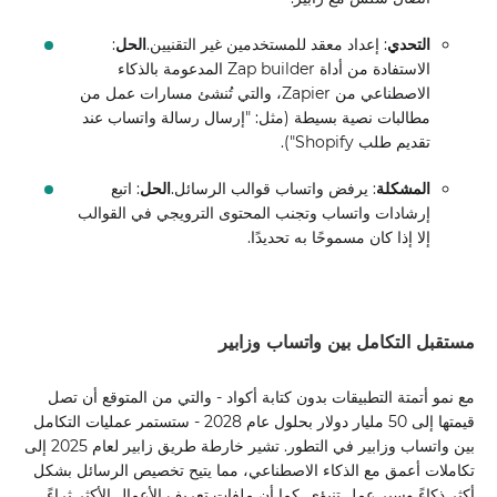
التحدي
: إعداد معقد للمستخدمين غير التقنيين.
الحل
:
الاستفادة من أداة Zap builder المدعومة بالذكاء
الاصطناعي من Zapier، والتي تُنشئ مسارات عمل من
مطالبات نصية بسيطة (مثل: "إرسال رسالة واتساب عند
تقديم طلب Shopify").
المشكلة
: يرفض واتساب قوالب الرسائل.
الحل
: اتبع
إرشادات واتساب وتجنب المحتوى الترويجي في القوالب
إلا إذا كان مسموحًا به تحديدًا.
مستقبل التكامل بين واتساب وزابير
مع نمو أتمتة التطبيقات بدون كتابة أكواد - والتي من المتوقع أن تصل
قيمتها إلى 50 مليار دولار بحلول عام 2028 - ستستمر عمليات التكامل
بين واتساب وزابير في التطور. تشير خارطة طريق زابير لعام 2025 إلى
تكاملات أعمق مع الذكاء الاصطناعي، مما يتيح تخصيص الرسائل بشكل
أكثر ذكاءً وسير عمل تنبؤي. كما أن ملفات تعريف الأعمال الأكثر ثراءً