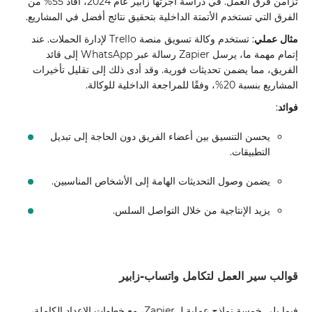
تزامن فرق العمل. في دراسة أجرتها زابير عام 2024، أفاد 55% من
الفرق التي تستخدم الأتمتة الداخلية بتحقيق نتائج أفضل في المشاريع.
مثال عملي
: تستخدم وكالة تسويق منصة Trello لإدارة الحملات. عند
إتمام مهمة ما، يرسل Zapier رسالة عبر WhatsApp إلى قائد
الفريق، مما يضمن تحديثات فورية. وقد أدى ذلك إلى تقليل تأخيرات
المشاريع بنسبة 20%، وفقًا للمراجعة الداخلية للوكالة.
فوائد
:
يحسن التنسيق بين أعضاء الفريق دون الحاجة إلى تبديل
التطبيقات.
يضمن وصول التحديثات الهامة إلى الأشخاص المناسبين.
يزيد الإنتاجية من خلال التواصل السلس.
قوالب سير العمل لتكامل واتساب-زابير
فيما يلي خمسة نماذج عملية لـ Zapier، مع خطوات الإعداد الكاملة،