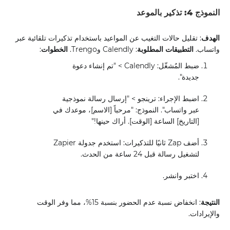
النموذج 4: تذكير بالموعد
الهدف
: تقليل حالات التغيب عن المواعيد باستخدام تذكيرات تلقائية عبر
واتساب.
التطبيقات المطلوبة
: Calendly وTrengo.
الخطوات
:
ضبط المُشغّل: Calendly > "تم إنشاء دعوة
جديدة".
اضبط الإجراء: ترينجو > "إرسال رسالة نموذجية
عبر واتساب". النموذج: "مرحباً [الاسم]، موعدك في
[التاريخ] الساعة [الوقت]. أراك حينها!"
أضف Zap ثانيًا للتذكيرات: استخدم جدولة Zapier
لتشغيل رسالة قبل 24 ساعة من الحدث.
اختبر وانشر.
النتيجة
: انخفاض نسبة عدم الحضور بنسبة 15%، مما وفر الوقت
والإيرادات.