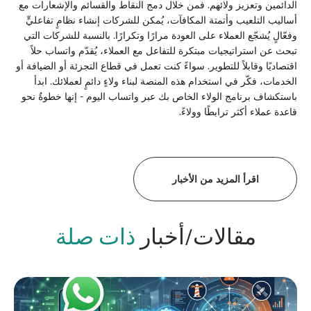
الدائمين وتعزيز ولائهم. فمن خلال دمج النقاط والقسائم والإشعارات مع
أساليب التلعيب وأتمتة المكافآت، يُمكن للشركات إنشاء نظامٍ تفاعليٍّ
وفعّالٍ يُشجّع العملاء على العودة مرارًا وتكرارًا. بالنسبة للشركات التي
تبحث عن استراتيجيات مبتكرة للتفاعل مع العملاء، يُقدّم واتساب حلاً
اقتصاديًا وقابلاً للتطوير. سواءً كنت تعمل في قطاع التجزئة أو الضيافة أو
الخدمات، فكّر في استخدام هذه المنصة لبناء ولاءٍ دائمٍ لعملائك. ابدأ
باستكشاف برنامج الولاء الخاص بك عبر واتساب اليوم - إنها خطوةٌ نحو
قاعدة عملاء أكثر ترابطًا وولاءً.
اقرأ المزيد من الأخبار
مقالات/أخبار
ذات صلة