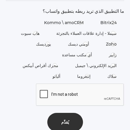
ما التطبيق الذي تريد ربطه بتطبيق واتساب؟
Kommo \​ amoCRM
Bitrix24
سيملا - إدارة علاقات العملاء بالتجزئة
هاب سبوت
Zoho
أومني ديسك
يوزديسك
زابير
أي مكتب مساعدة
البريد الإلكتروني \ جيميل
محرك أقراص أبيكس
سلاك
إنتغروما
ألباتو