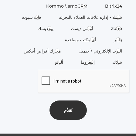
Kommo \​ amoCRM
Bitrix24
سيملا - إدارة علاقات العملاء بالتجزئة
هاب سبوت
Zoho
أومني ديسك
يوزديسك
زابير
أي مكتب مساعدة
البريد الإلكتروني \ جيميل
محرك أقراص أبيكس
سلاك
إنتغروما
ألباتو