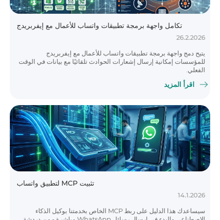
تكامل واجهة برمجة تطبيقات واتساب للأعمال مع إيفربريدج
26.2.2026
يتيح دمج واجهة برمجة تطبيقات واتساب للأعمال مع إيفربريدج
للمؤسسات إمكانية إرسال إشعارات الحوادث تلقائيًا مع بيانات في الوقت
الفعلي.
اقرأ المزيد
تثبيت MCP لتطبيق واتساب
14.1.2026
سيساعدك هذا الدليل على ربط MCP الخاص بخدمتنا بوكيل الذكاء
الاصطناعي والبدء في إرسال رسائل WhatsApp مباشرة - من دردشة