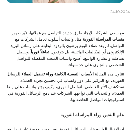
24.10.2024
مع سعي الشركات لإيجاد طرق جديدة للتواصل مع عملائها، غيّر ظهور
منصات المراسلة الفورية
مثل واتساب أسلوب تعامل الشركات مع
التواصل. لم يعد عملاء اليوم يرضون بالردود البطيئة على رسائل البريد
الإلكتروني أو المكالمات الهاتفية، بل يتوقعون
تفاعلاً فورياً
. وبفضل
بساطته وانتشاره الواسع، أصبح واتساب المنصة المفضلة للتواصل
الشخصي والتجاري على حد سواء.
تتناول هذه المقالة
الأسباب النفسية الكامنة وراء تفضيل العملاء
للرسائل
الفورية، مع التركيز على دور واتساب في تحسين تجربة العملاء.
نستكشف الأثر العاطفي للتواصل الفوري، وكيف يؤثر واتساب على رضا
العملاء، والتحديات التي تواجهها الشركات عند دمج الرسائل الفورية في
استراتيجيات التواصل الخاصة بها.
علم النفس وراء المراسلة الفورية
إن الإقبال الواسع على الرسائل الفورية ليس مجرد موضة عابرة، بل هو