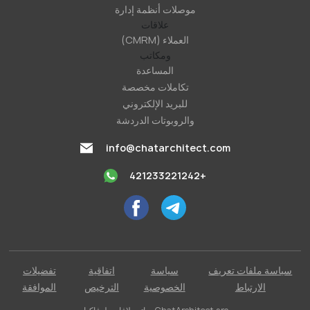
موصلات أنظمة إدارة
علاقات
العملاء (CMRM)
ومكاتب
المساعدة
تكاملات مخصصة
للبريد الإلكتروني
والروبوتات الدردشة
info@chatarchitect.com
+421233221242
سياسة ملفات تعريف
سياسة
اتفاقية
تفضيلات
الارتباط
الخصوصية
الترخيص
الموافقة