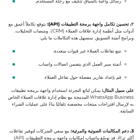
رسائل واعية بالسياق تتكيف مع رحلة المستخدم.
٢. تحسين تكامل واجهة برمجة التطبيقات (API):
نتوقع تكاملاً أعمق مع
أدوات مثل أنظمة إدارة علاقات العملاء (CRM)، ومنصات التحليلات،
وبرامج أتمتة التسويق. ستسهل هذه التكاملات ما يلي:
تتبع تفاعلات العملاء عبر قنوات متعددة.
أتمتة سير العمل الذي يتضمن اتصالات واتساب.
قم بإعداد تقارير مفصلة حول تفاعل العملاء.
على سبيل المثال:
يمكن لبائع التجزئة استخدام واجهة برمجة تطبيقات
WhatsApp Business المدمجة مع نظام إدارة علاقات العملاء الخاص
به لإرسال اقتراحات منتجات مخصصة تلقائيًا بناءً على عمليات الشراء
السابقة.
3. دعم المكالمات الصوتية والمرئية:
مع سعي الشركات لتوفير تفاعلات
أكثر ثراءً، قد توسّع واتساب إمكانيات واجهة برمجة التطبيقات (API)