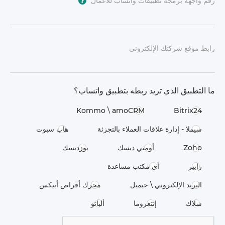
رقم واجهة برمجة تطبيقات واتساب للأعمال
*
?
رابط موقع شركتك الإلكتروني
ما التطبيق الذي تريد ربطه بتطبيق واتساب؟
Kommo \​ amoCRM
Bitrix24
سيملا - إدارة علاقات العملاء بالتجزئة
هاب سبوت
Zoho
أومني ديسك
يوزديسك
زابير
أي مكتب مساعدة
البريد الإلكتروني \ جيميل
محرك أقراص أبيكس
سلاك
إنتغروما
ألباتو