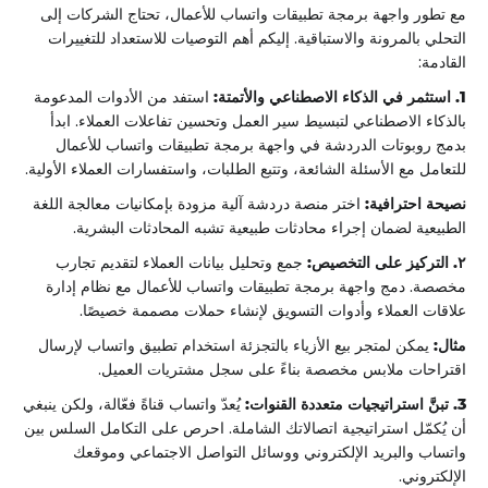
مع تطور واجهة برمجة تطبيقات واتساب للأعمال، تحتاج الشركات إلى
التحلي بالمرونة والاستباقية. إليكم أهم التوصيات للاستعداد للتغييرات
القادمة:
1. استثمر في الذكاء الاصطناعي والأتمتة:
استفد من الأدوات المدعومة
بالذكاء الاصطناعي لتبسيط سير العمل وتحسين تفاعلات العملاء. ابدأ
بدمج روبوتات الدردشة في واجهة برمجة تطبيقات واتساب للأعمال
للتعامل مع الأسئلة الشائعة، وتتبع الطلبات، واستفسارات العملاء الأولية.
نصيحة احترافية:
اختر منصة دردشة آلية مزودة بإمكانيات معالجة اللغة
الطبيعية لضمان إجراء محادثات طبيعية تشبه المحادثات البشرية.
٢. التركيز على التخصيص:
جمع وتحليل بيانات العملاء لتقديم تجارب
مخصصة. دمج واجهة برمجة تطبيقات واتساب للأعمال مع نظام إدارة
علاقات العملاء وأدوات التسويق لإنشاء حملات مصممة خصيصًا.
مثال:
يمكن لمتجر بيع الأزياء بالتجزئة استخدام تطبيق واتساب لإرسال
اقتراحات ملابس مخصصة بناءً على سجل مشتريات العميل.
3. تبنَّ استراتيجيات متعددة القنوات:
يُعدّ واتساب قناةً فعّالة، ولكن ينبغي
أن يُكمّل استراتيجية اتصالاتك الشاملة. احرص على التكامل السلس بين
واتساب والبريد الإلكتروني ووسائل التواصل الاجتماعي وموقعك
الإلكتروني.