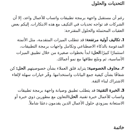
التحديات والحلول
رغم أن مستقبل واجهة برمجة تطبيقات واتساب للأعمال واعد، إلا أن
الشركات قد تواجه تحديات في التكيف مع هذه الابتكارات. إليكم بعض
العقبات المحتملة والحلول المقترحة:
1. تكاليف أولية مرتفعة:
قد تتطلب الميزات المتقدمة، مثل الأتمتة
المدعومة بالذكاء الاصطناعي وتكامل واجهات برمجة التطبيقات،
استثمارًا كبيرًا.
الحل:
ابدأ بخطوات صغيرة من خلال تطبيق الميزات
الأساسية، ثم وسّع نطاقها مع نمو أعمالك.
٢. مخاوف الخصوصية:
يتزايد قلق العملاء بشأن خصوصيتهم.
الحل:
كن
شفافًا بشأن كيفية جمع البيانات واستخدامها. وفّر خيارات سهلة لإلغاء
الاشتراك لبناء الثقة.
3. الخبرة التقنية:
قد يتطلب تطبيق وصيانة واجهة برمجة تطبيقات
واتساب للأعمال خبرة تقنية.
الحل:
التعاون مع مطورين ذوي خبرة أو
الاستعانة بمزودي حلول الأعمال الذين يقدمون دعمًا شاملاً.
خاتمة