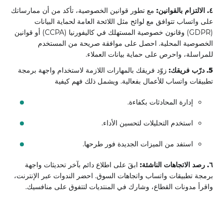
٤. الالتزام بالقوانين:
مع تطور قوانين الخصوصية، تأكد من أن ممارساتك
على واتساب تتوافق مع لوائح مثل اللائحة العامة لحماية البيانات
(GDPR) وقانون خصوصية المستهلك في كاليفورنيا (CCPA) أو قوانين
الخصوصية المحلية. احصل على موافقة صريحة من المستخدم
للمراسلة، واحرص على حماية بيانات العملاء.
5. درّب فريقك:
زوّد فريقك بالمهارات اللازمة لاستخدام واجهة برمجة
تطبيقات واتساب للأعمال بفعالية. ويشمل ذلك فهم كيفية
إدارة المحادثات بكفاءة.
استخدم التحليلات لتحسين الأداء.
استفد من الميزات الجديدة فور طرحها.
٦. رصد الاتجاهات الناشئة:
ابقَ على اطلاع دائم بآخر تحديثات واجهة
برمجة تطبيقات واتساب واتجاهات السوق. احضر الندوات عبر الإنترنت،
واقرأ مدونات القطاع، وشارك في المنتديات لتتفوق على منافسيك.