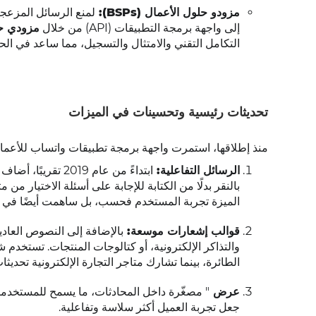
مزودو حلول الأعمال (BSPs):
لمنع الرسائل المزع
إلى واجهة برمجة التطبيقات (API) من خلال
مزودي حلو
التكامل التقني والامتثال والتسجيل، مما ساعد في 
تحديثات رئيسية وتحسينات في الميزات
منذ إطلاقها، استمرت واجهة برمجة تطبيقات واتساب للأعمال
الرسائل التفاعلية:
ابتداءً من عام 2019 تقريبًا، أضاف واتساب
بالنقر بدلًا من الكتابة للإجابة على أسئلة الاختيار من م
الميزة تجربة المستخدم فحسب، بل ساهمت أيضًا في زي
قوالب إشعارات موسعة:
والتذاكر الإلكترونية، أو كتالوجات المنتجات. تستخد
الطائرة، بينما تشارك متاجر التجارة الإلكترونية تحديث
عرض
" مصغّرة داخل المحادثات، ما يسمح للمستخدمين
جعل تجربة العميل أكثر سلاسة وتفاعلية.