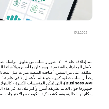
15.2.2025
منذ إطلاقه عام ٢٠٠٩، تطور واتساب من تطبي
الأصل للمحادثات الشخصية، وسرعان ما أصبح بديلاً شائعًا لل
التكلفة. على مر السنين، أضافت المنصة ميزات مثل المحادثات
يخطُ واتساب خطوة كبيرة نحو عالم الأعمال إلا في عام ٢٠١٨ مع إطلاق واجهة برمجة
Business API)
، التي تُمكّن المؤسسات الكبيرة - كالبنو
جمهورها حول العالم بطريقة أسرع وأكثر ملاءمة. في هذه المق
إمكانياتها الحالية، ونستكشف كيف تكيفت مع الاحتياجات ال