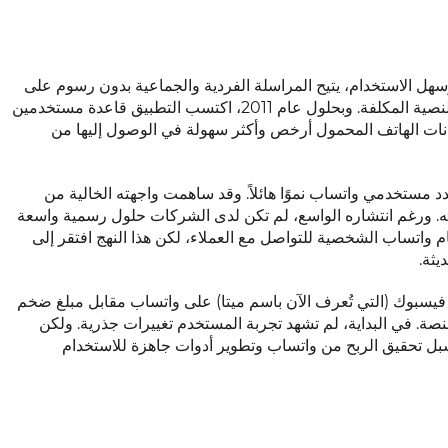
هل الاستخدام، يتيح المراسلة الفردية والجماعية بدون رسوم على
الرسائل النصية، ما شكّل بديلاً جذاباً لرسوم الرسائل النصية المكلفة. وبحلول عام 2011، اكتسب التطبيق قاعدة مستخدمين
يانات الهاتف المحمول أرخص وأكثر سهولة في الوصول إليها من
2012 و2013، نما عدد مستخدمي واتساب نموًا هائلاً. وقد ساهمت واجهته الخالية من
حه. ورغم انتشاره الواسع، لم تكن لدى الشركات حلول رسمية واسعة
م واتساب الشخصية للتواصل مع العملاء، لكن هذا النهج افتقر إلى
يثة.
2، استحوذت فيسبوك (التي تُعرف الآن باسم ميتا) على واتساب مقابل مبلغ ضخم
ت المنصة. في البداية، لم تشهد تجربة المستخدم تغييرات جذرية. ولكن
بل تحقيق الربح من واتساب وتطوير أدوات جاهزة للاستخدام