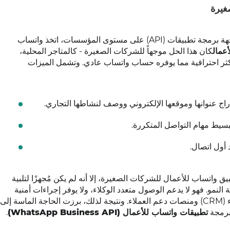
غيرة
قبل طرح واجهة برمجة تطبيقات (API) على مستوى المؤسسات، اتخذ واتساب
عمال
كان هذا الحل موجهاً للشركات الصغيرة - كالمتاجر المحلية،
أكثر احترافية مما يوفره حساب واتساب عادي. وتشمل الميزات
اج عنوانها وموقعها الإلكتروني ووصف لنشاطها التجاري.
بسيط مهام التواصل المتكررة.
د أول اتصال.
ق واتساب للأعمال للشركات الصغيرة، إلا أنه لم يكن مُجهزًا لتلبية
لنمو. فهو لا يدعم الوصول متعدد الوكلاء، ولا يوفر إجراءات أمنية
قوية، ولا تكاملًا مباشرًا مع أنظمة إدارة علاقات العملاء (CRM) ومنصات دعم العملاء. ونتيجة لذلك، برزت الحاجة الماسة إلى
 برمجة
تطبيقات واتساب للأعمال (WhatsApp Business API)
.