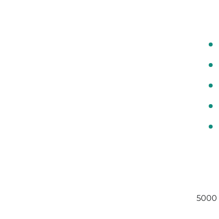
أحد أشهر منصات الأتمتة، ويشتهر بمكتبته الواسعة من التكاملات وسهولة استخدامه. فهو يُمكّن الشركات من ربط أكثر من 5000