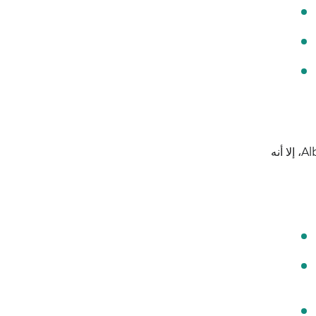
على جعل الأتمتة في متناول الشركات الصغيرة والمتوسطة. ورغم أنه يوفر تكاملات أقل من Zapier أو Albato، إلا أنه