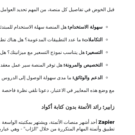
قبل الخوض في تفاصيل كل منصة، من المهم تحديد العوامل الرئ
سهولة الاستخدام:
هل المنصة سهلة الاستخدام للمبتدئي
التكاملات:
ما عدد التطبيقات المدعومة؟ هل هناك تطب
التسعير:
هل يتناسب نموذج التسعير مع ميزانيتك؟ هل 
التخصيص والمرونة:
هل توفر المنصة سير عمل معقد أ
الدعم والوثائق:
ما مدى سهولة الوصول إلى الدروس الت
مع وضع هذه المعايير في الاعتبار، دعونا نلقي نظرة فاحصة على Zapier و Albato و Drive
زابير: رائد الأتمتة بدون كتابة أكواد
Zapier
تطبيق وأتمتة المهام المتكررة من خلال "الزَاب" - وهي عب