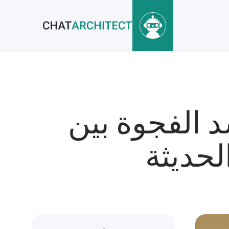
د الفجوة بين
لحديثة