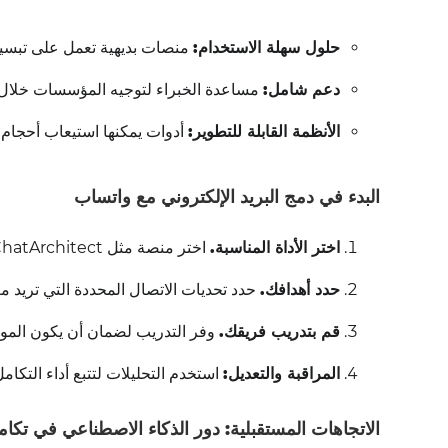
حلول سهلة الاستخدام:
منصات بديهية تعمل على تبسيط 
دعم شامل:
مساعدة الخبراء لتوجيه المؤسسات خلال ع
الأنظمة القابلة للتطوير:
أدوات يمكنها استيعاب أحجام ال
البدء في دمج البريد الإلكتروني مع واتساب
اختر الأداة المناسبة.
اختر منصة مثل ChatArchitect التي توفر ميزات قوية ودعمًا موثوقًا.
حدد أهدافك.
حدد تحديات الاتصال المحددة التي تريد مع
قم بتدريب فريقك.
وفر التدريب لضمان أن يكون الموظ
المراقبة والتعديل:
استخدم التحليلات لتتبع أداء التك
الاتجاهات المستقبلية: دور الذكاء الاصطناعي في تكام