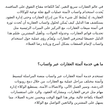
في عالم العقارات سريع التغير، تُعدّ الكفاءة مفتاح التفوق على المنافسة.
يُحدث استخدام واتساب لأتمتة عمليات البيع نقلة نوعية للوكالات
العقارية، إذ يُبسّط كل شيء بدءًا من إدراج العقارات وحتى إدارة العقود.
يستكشف هذا الدليل كيف يُمكن لحلول واتساب العقارية أن تُحدث ثورة
في أتمتة مبيعات العقارات، مع التركيز على الميزات الرئيسية مثل
تحديثات قوائم العقارات، وجدولة الجولات، وتأهيل المشترين. صُمّم هذا
الدليل خصيصًا لمحترفي العقارات، ويُقدّم رؤى عملية حول استخدام
واتساب لإتمام الصفقات بشكل أسرع وزيادة رضا العملاء.
ما هي خدمة أتمتة العقارات عبر واتساب؟
تستخدم خدمة أتمتة العقارات عبر واتساب منصة المراسلة لتبسيط
وأتمتة مختلف مراحل عملية بيع العقارات. من خلال دمج روبوتات
الدردشة، وسير العمل الآلي، والاتصالات الآمنة، يستطيع الوكلاء إدارة
مهام مثل عرض العقارات، ومشاركة العقود، والرد على استفسارات
العملاء بكفاءة عالية. يوفر هذا النهج الوقت ويحسن تجربة العملاء، مما
يسهل على المشترين والبائعين التواصل مع الوكلاء.