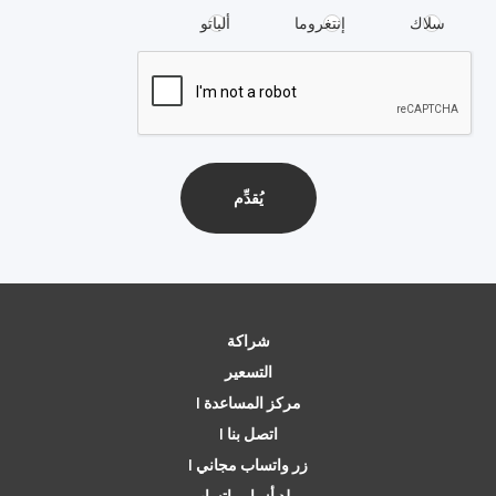
سلاك
إنتغروما
ألباتو
شراكة
التسعير
مركز المساعدة |
اتصل بنا |
زر واتساب مجاني |
مولد أزرار واتساب