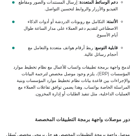
دعم الوسائط المتعددة
: إرسال المستندات والصور ومقاطع
الفيديو والأزرار والروابط لتحسين التواصل.
الأتمتة
: التكامل مع روبوتات الدردشة أو أدوات الذكاء
الاصطناعي لتقديم دعم العملاء على مدار الساعة طوال
أيام الأسبوع.
قابلية التوسع
: ربط أرقام هواتف متعددة والتعامل مع
أحجام رسائل عالية.
لدمج واجهة برمجة تطبيقات واتساب للأعمال مع نظام تخطيط موارد
المؤسسات (ERP)، يلزم وجود موصل مخصص لترجمة البيانات
والإجراءات بين قاعدة بيانات نظام تخطيط موارد المؤسسات وبنية
المراسلة الخاصة بواتساب. وهذا يضمن توافق تفاعلات العملاء مع
العمليات الداخلية، مثل تنفيذ الطلبات أو إدارة المخزون.
دور موصلات واجهة برمجة التطبيقات المخصصة
موصل واجهة برمجة التطبيقات المخصص هو حل برمجي مخصص يُسهّل