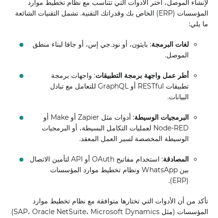
لإنشاء الموصل، اختر الأدوات التي تتناسب مع نظام تخطيط موارد
المؤسسات (ERP) الخاص بك وقدراتك التقنية. تشمل التقنيات الشائعة
ما يلي:
لغات البرمجة
: بايثون، أو نود.جي إس، أو جافا لبناء منطق
الموصل.
أطر عمل واجهة برمجة التطبيقات
: واجهات برمجة
تطبيقات RESTful أو GraphQL للتعامل مع تبادل
البيانات.
البرمجيات الوسيطة
: أدوات مثل Zapier أو Make أو
Node-RED لعمليات التكامل البسيطة، أو البرمجيات
الوسيطة المخصصة لسير العمل المعقد.
المصادقة
: استخدام مفاتيح OAuth أو API لتأمين الاتصال
بين WhatsApp ونظام تخطيط موارد المؤسسات
(ERP).
تأكد من أن الأدوات التي تختارها متوافقة مع نظام تخطيط موارد
المؤسسات (مثل SAP، Oracle NetSuite، Microsoft Dynamics)