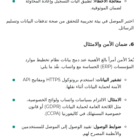
معالجة الأخطاء
: تطبيق آليات التسجيل وإعادة المحاولة
لضمان الموثوقية.
اختبر الموصل في بيئة تجريبية للتحقق من صحة تدفقات البيانات وتسليم
الرسائل.
6. ضمان الأمن والامتثال
يُعدّ الأمن أمراً بالغ الأهمية عند دمج بيانات نظام تخطيط موارد
المؤسسات (ERP) الحساسة مع واتساب. نفّذ ما يلي:
تشفير البيانات
: استخدم بروتوكول HTTPS ومفاتيح API
الآمنة لحماية البيانات أثناء نقلها.
الامتثال
: الالتزام بسياسات واتساب ولوائح الخصوصية،
مثل اللائحة العامة لحماية البيانات (GDPR) أو قانون
خصوصية المستهلك في كاليفورنيا (CCPA).
ضوابط الوصول
: تقييد الوصول إلى الموصل للمستخدمين
والأنظمة المصرح لهم.