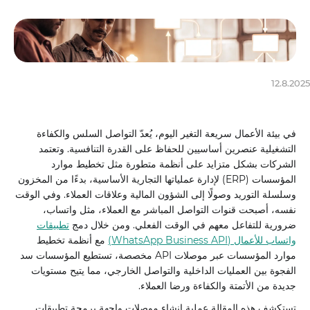
12.8.2025
في بيئة الأعمال سريعة التغير اليوم، يُعدّ التواصل السلس والكفاءة
التشغيلية عنصرين أساسيين للحفاظ على القدرة التنافسية. وتعتمد
الشركات بشكل متزايد على أنظمة متطورة مثل تخطيط موارد
المؤسسات (ERP) لإدارة عملياتها التجارية الأساسية، بدءًا من المخزون
وسلسلة التوريد وصولًا إلى الشؤون المالية وعلاقات العملاء. وفي الوقت
نفسه، أصبحت قنوات التواصل المباشر مع العملاء، مثل واتساب،
ضرورية للتفاعل معهم في الوقت الفعلي. ومن خلال دمج
تطبيقات
واتساب للأعمال (WhatsApp Business API)
مع أنظمة تخطيط
موارد المؤسسات عبر موصلات API مخصصة، تستطيع المؤسسات سد
الفجوة بين العمليات الداخلية والتواصل الخارجي، مما يتيح مستويات
جديدة من الأتمتة والكفاءة ورضا العملاء.
تستكشف هذه المقالة عملية إنشاء موصلات واجهة برمجة تطبيقات