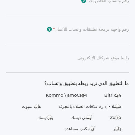
رقم واتساب الخاص بك
*
?
رقم واجهة برمجة تطبيقات واتساب للأعمال
*
?
رابط موقع شركتك الإلكتروني
ما التطبيق الذي تريد ربطه بتطبيق واتساب؟
Kommo \​ amoCRM
Bitrix24
سيملا - إدارة علاقات العملاء بالتجزئة
هاب سبوت
Zoho
أومني ديسك
يوزديسك
زابير
أي مكتب مساعدة