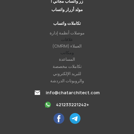
زر واتساب مجاني |
مولد أزرار واتساب
تكاملات واتساب
موصلات أنظمة إدارة
علاقات
العملاء (CMRM)
ومكاتب
المساعدة
تكاملات مخصصة
للبريد الإلكتروني
والروبوتات الدردشة
info@chatarchitect.com
+421233221242