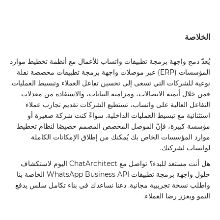
الخلاصة
يُعدّ دمج واجهة برمجة تطبيقات واتساب للأعمال مع أنظمة تخطيط موارد
المؤسسات (ERP) عبر موصلات واجهة برمجة تطبيقات مخصصة نقلة
نوعية للشركات التي تسعى إلى تحسين تفاعل العملاء وتبسيط العمليات.
فمن خلال أتمتة الاتصالات، ومزامنة البيانات، والاستفادة من معدلات
التفاعل العالية على واتساب، تستطيع الشركات تقديم تجارب عملاء
استثنائية مع تبسيط العمليات الداخلية. سواءً كنت شركة صغيرة أو
مؤسسة كبيرة، فإنّ الموصل المخصص المصمم خصيصًا لنظام تخطيط
موارد المؤسسات الخاص بك يُمكنك من إطلاق الإمكانات الكاملة
لواتساب لشركتك.
هل أنت مستعد للبدء؟ تواصل مع ChatArchitect اليوم لاستكشاف
حلول واجهة برمجة تطبيقات WhatsApp Business API الخاصة بنا
واطلب نسخة تجريبية مجانية. دعنا نساعدك في بناء تكامل سلس يدفع
النمو ويعزز رضا العملاء.