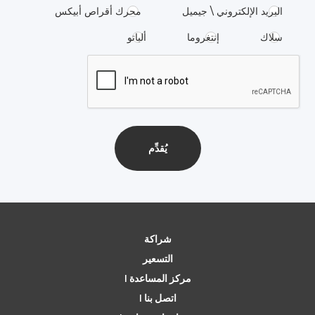
البريد الإلكتروني \ جيميل
محرك أقراص أبيكس
سلاك
إنتغروما
ألباتو
شراكة
التسعير
مركز المساعدة |
اتصل بنا |