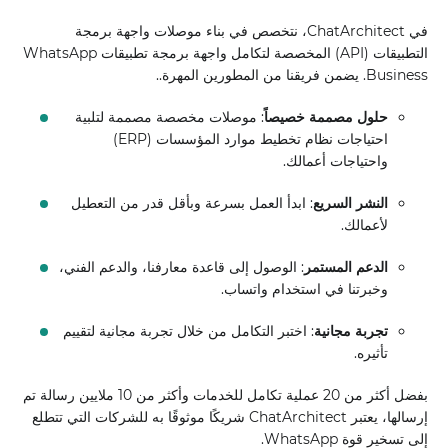
في ChatArchitect، نتخصص في بناء موصلات واجهة برمجة
التطبيقات (API) المخصصة لتكامل واجهة برمجة تطبيقات WhatsApp
Business. يضمن فريقنا من المطورين المهرة..
حلول مصممة خصيصاً
: موصلات مخصصة مصممة لتلبية
احتياجات نظام تخطيط موارد المؤسسات (ERP)
واحتياجات أعمالك.
النشر السريع
: ابدأ العمل بسرعة وبأقل قدر من التعطيل
لأعمالك.
الدعم المستمر
: الوصول إلى قاعدة معارفنا، والدعم الفني،
وخبرتنا في استخدام واتساب.
تجربة مجانية
: اختبر التكامل من خلال تجربة مجانية لتقييم
تأثيره.
بفضل أكثر من 20 عملية تكامل للخدمات وأكثر من 10 ملايين رسالة تم
إرسالها، يعتبر ChatArchitect شريكًا موثوقًا به للشركات التي تتطلع
إلى تسخير قوة WhatsApp.