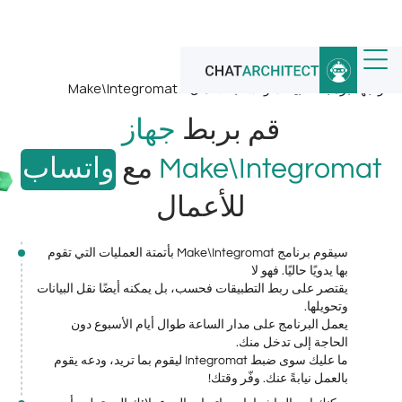
الرئيسية
/
تكاملات واتساب
/
واجهة برمجة تطبيقات واتساب للأعمال لـ Make\Integromat
قم بربط
جهاز
Make\Integromat
مع
واتساب
للأعمال
سيقوم برنامج Make\Integromat بأتمتة العمليات التي تقوم
بها يدويًا حاليًا. فهو لا
يقتصر على ربط التطبيقات فحسب، بل يمكنه أيضًا نقل البيانات
وتحويلها.
يعمل البرنامج على مدار الساعة طوال أيام الأسبوع دون
الحاجة إلى تدخل منك.
ما عليك سوى ضبط Integromat ليقوم بما تريد، ودعه يقوم
بالعمل نيابةً عنك. وفّر وقتك!